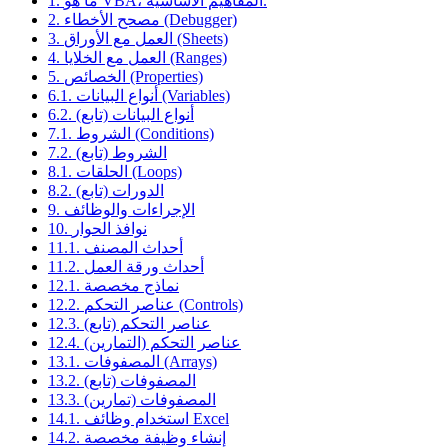
1. ما هو VBA، المفاهيم الأساسية.
2. مصحح الأخطاء (Debugger)
3. العمل مع الأوراق (Sheets)
4. العمل مع الخلايا (Ranges)
5. الخصائص (Properties)
6.1. أنواع البيانات (Variables)
6.2. أنواع البيانات (تابع)
7.1. الشروط (Conditions)
7.2. الشروط (تابع)
8.1. الحلقات (Loops)
8.2. الدورات (تابع)
9. الإجراءات والوظائف
10. نوافذ الحوار
11.1. أحداث المصنف
11.2. أحداث ورقة العمل
12.1. نماذج مخصصة
12.2. عناصر التحكم (Controls)
12.3. عناصر التحكم (تابع)
12.4. عناصر التحكم (التمارين)
13.1. المصفوفات (Arrays)
13.2. المصفوفات (تابع)
13.3. المصفوفات (تمارين)
14.1. استخدام وظائف Excel
14.2. إنشاء وظيفة مخصصة