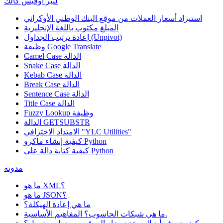
ليبر أوفيس كالك
استيراد أسعار العملات من موقع البنك الوطني الأوكراني
المبلغ مكتوب باللغة الإنجليزية
إعادة ترتيب الجداول (Unpivot)
Google Translate
وظيفة
Camel Case الدالة
Snake Case الدالة
Kebab Case الدالة
Break Case الدالة
Sentence Case الدالة
Title Case الدالة
وظيفة
Fuzzy Lookup
الدالة GETSUBSTR
الامتداد الاحترافي "YLC Utilities"
كيفية إنشاء ماكرو Python
كيفية كتابة دالة على Python
مدونة
ما هو XML؟
ما هو JSON؟
ما هي إعادة الهيكلة؟
ما هي شبكات الحاسوب؟ المفاهيم الأساسية.