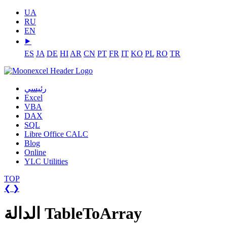
UA
RU
EN
⯈
ES
JA
DE
HI
AR
CN
PT
FR
IT
KO
PL
RO
TR
رئيسي
Excel
VBA
DAX
SQL
Libre Office CALC
Blog
Online
YLC Utilities
TOP
❮
❯
الدالة TableToArray