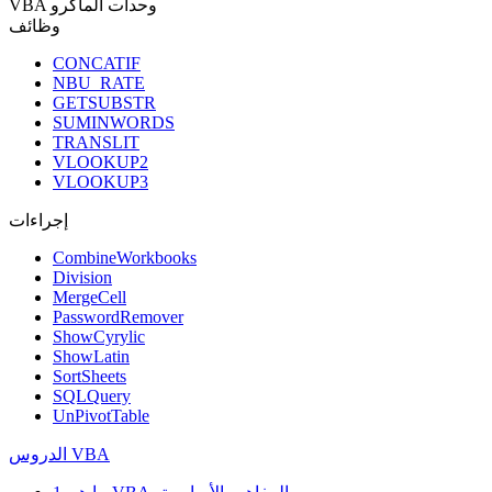
VBA وحدات الماكرو
وظائف
CONCATIF
NBU_RATE
GETSUBSTR
SUMINWORDS
TRANSLIT
VLOOKUP2
VLOOKUP3
إجراءات
CombineWorkbooks
Division
MergeCell
PasswordRemover
ShowCyrylic
ShowLatin
SortSheets
SQLQuery
UnPivotTable
الدروس VBA