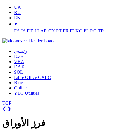
UA
RU
EN
⯈
ES
JA
DE
HI
AR
CN
PT
FR
IT
KO
PL
RO
TR
رئيسي
Excel
VBA
DAX
SQL
Libre Office CALC
Blog
Online
YLC Utilities
TOP
❮
❯
فرز الأوراق