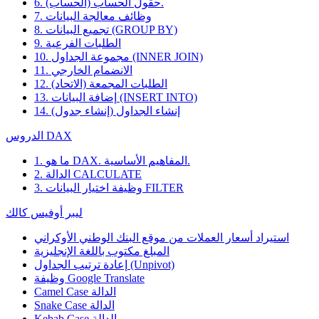
6. حقول الحساب (الحساب).
7. وظائف معالجة البيانات
8. تجميع البيانات (GROUP BY)
9. الطلبات الفرعية
10. مجموعة الجداول (INNER JOIN)
11. الانضمام الخارجي
12. الطلبات المجمعة (الاتحاد)
13. إضافة البيانات (INSERT INTO)
14. إنشاء الجداول (إنشاء جدول)
الدروس DAX
1. ما هو DAX. المفاهيم الأساسية.
2. الدالة CALCULATE
3. وظيفة اختيار البيانات FILTER
ليبر أوفيس كالك
استيراد أسعار العملات من موقع البنك الوطني الأوكراني
المبلغ مكتوب باللغة الإنجليزية
إعادة ترتيب الجداول (Unpivot)
Google Translate
وظيفة
Camel Case الدالة
Snake Case الدالة
Kebab Case الدالة