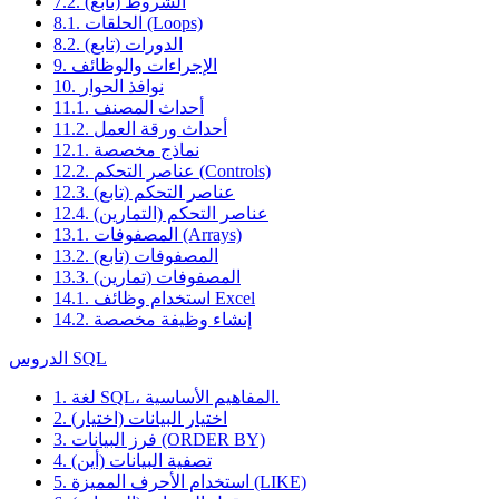
7.2. الشروط (تابع)
8.1. الحلقات (Loops)
8.2. الدورات (تابع)
9. الإجراءات والوظائف
10. نوافذ الحوار
11.1. أحداث المصنف
11.2. أحداث ورقة العمل
12.1. نماذج مخصصة
12.2. عناصر التحكم (Controls)
12.3. عناصر التحكم (تابع)
12.4. عناصر التحكم (التمارين)
13.1. المصفوفات (Arrays)
13.2. المصفوفات (تابع)
13.3. المصفوفات (تمارين)
14.1. استخدام وظائف Excel
14.2. إنشاء وظيفة مخصصة
الدروس SQL
1. لغة SQL، المفاهيم الأساسية.
2. اختيار البيانات (اختيار)
3. فرز البيانات (ORDER BY)
4. تصفية البيانات (أين)
5. استخدام الأحرف المميزة (LIKE)