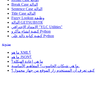
Break Case الدالة
Sentence Case الدالة
Title Case الدالة
وظيفة
Fuzzy Lookup
الدالة GETSUBSTR
الامتداد الاحترافي "YLC Utilities"
كيفية إنشاء ماكرو Python
كيفية كتابة دالة على Python
مدونة
ما هو XML؟
ما هو JSON؟
ما هي إعادة الهيكلة؟
ما هي شبكات الحاسوب؟ المفاهيم الأساسية.
كيف تعرف أن المستخدم زار الموقع من جهاز محمول؟