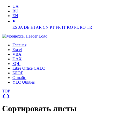
UA
RU
EN
⯈
ES
JA
DE
HI
AR
CN
PT
FR
IT
KO
PL
RO
TR
Главная
Excel
VBA
DAX
SQL
Libre Office CALC
БЛОГ
Онлайн
YLC Utilities
TOP
❮
❯
Сортировать листы