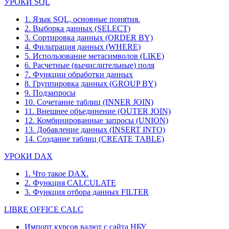
УРОКИ SQL
1. Язык SQL, основные понятия.
2. Выборка данных (SELECT)
3. Сортировка данных (ORDER BY)
4. Фильтрация данных (WHERE)
5. Использование метасимволов (LIKE)
6. Расчетные (вычислительные) поля
7. Функции обработки данных
8. Группировка данных (GROUP BY)
9. Подзапросы
10. Сочетание таблиц (INNER JOIN)
11. Внешнее объединение (OUTER JOIN)
12. Комбинированные запросы (UNION)
13. Добавление данных (INSERT INTO)
14. Создание таблиц (CREATE TABLE)
УРОКИ DAX
1. Что такое DAX.
2. Функция CALCULATE
3. Функция отбора данных FILTER
LIBRE OFFICE CALC
Импорт курсов валют с сайта НБУ