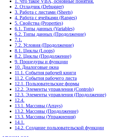
1. Что такое VBA, основные понятия.
2. Отладчик (Debugger)
3. Работа с листами (Sheets)
4. Работа с ячейками (Ranges)
5. Свойства (Properties)
6.1. Типы данных (Variables)
6.2. Типы данных (Продолжение)
7.1.
7.2. Условия (Продолжение)
8.1. Циклы (Loops)
8.2. Циклы (Продолжение)
9. Процедуры и функции
10. Диалоговые окна
11.1. События рабочей книги
11.2. События рабочего листа
12.1. Пользовательские формы
12.2. Элементы управления (Controls)
12.3. Элементы управления (Продолжение)
12.4.
13.1. Массивы (Arrays)
13.2. Массивы (Продолжение)
13.3. Массивы (Упражнения)
14.1.
14.2. Создание пользовательской функции