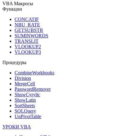
VBA Макросы
Функции
CONCATIF
NBU_RATE
GETSUBSTR
SUMINWORDS
TRANSLIT
VLOOKUP2
VLOOKUP3
Процедуры
CombineWorkbooks
Division
MergeCell
PasswordRemover
ShowCyrylic
ShowLatin
SortSheets
SQLQuery
UnPivotTable
УРОКИ VBA