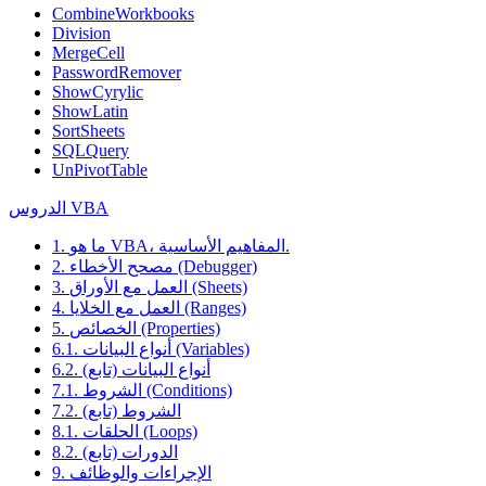
CombineWorkbooks
Division
MergeCell
PasswordRemover
ShowCyrylic
ShowLatin
SortSheets
SQLQuery
UnPivotTable
الدروس VBA
1. ما هو VBA، المفاهيم الأساسية.
2. مصحح الأخطاء (Debugger)
3. العمل مع الأوراق (Sheets)
4. العمل مع الخلايا (Ranges)
5. الخصائص (Properties)
6.1. أنواع البيانات (Variables)
6.2. أنواع البيانات (تابع)
7.1. الشروط (Conditions)
7.2. الشروط (تابع)
8.1. الحلقات (Loops)
8.2. الدورات (تابع)
9. الإجراءات والوظائف