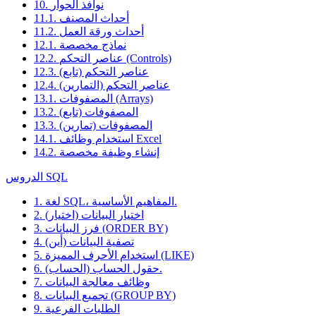
10. نوافذ الحوار
11.1. أحداث المصنف
11.2. أحداث ورقة العمل
12.1. نماذج مخصصة
12.2. عناصر التحكم (Controls)
12.3. عناصر التحكم (تابع)
12.4. عناصر التحكم (التمارين)
13.1. المصفوفات (Arrays)
13.2. المصفوفات (تابع)
13.3. المصفوفات (تمارين)
14.1. استخدام وظائف Excel
14.2. إنشاء وظيفة مخصصة
الدروس SQL
1. لغة SQL، المفاهيم الأساسية.
2. اختيار البيانات (اختيار)
3. فرز البيانات (ORDER BY)
4. تصفية البيانات (أين)
5. استخدام الأحرف المميزة (LIKE)
6. حقول الحساب (الحساب).
7. وظائف معالجة البيانات
8. تجميع البيانات (GROUP BY)
9. الطلبات الفرعية