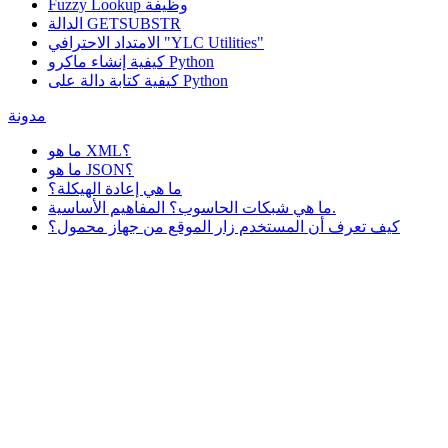
وظيفة
Fuzzy Lookup
الدالة GETSUBSTR
الامتداد الاحترافي "YLC Utilities"
كيفية إنشاء ماكرو Python
كيفية كتابة دالة على Python
مدونة
ما هو XML؟
ما هو JSON؟
ما هي إعادة الهيكلة؟
ما هي شبكات الحاسوب؟ المفاهيم الأساسية.
كيف تعرف أن المستخدم زار الموقع من جهاز محمول؟