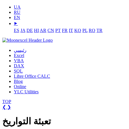
UA
RU
EN
⯈
ES
JA
DE
HI
AR
CN
PT
FR
IT
KO
PL
RO
TR
رئيسي
Excel
VBA
DAX
SQL
Libre Office CALC
Blog
Online
YLC Utilities
TOP
❮
❯
تعبئة التواريخ