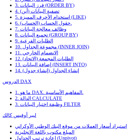
3. فرز البيانات (ORDER BY)
4. تصفية البيانات (أين)
5. استخدام الأحرف المميزة (LIKE)
6. حقول الحساب (الحساب).
7. وظائف معالجة البيانات
8. تجميع البيانات (GROUP BY)
9. الطلبات الفرعية
10. مجموعة الجداول (INNER JOIN)
11. الانضمام الخارجي
12. الطلبات المجمعة (الاتحاد)
13. إضافة البيانات (INSERT INTO)
14. إنشاء الجداول (إنشاء جدول)
الدروس DAX
1. ما هو DAX. المفاهيم الأساسية.
2. الدالة CALCULATE
3. وظيفة اختيار البيانات FILTER
ليبر أوفيس كالك
استيراد أسعار العملات من موقع البنك الوطني الأوكراني
المبلغ مكتوب باللغة الإنجليزية
إعادة ترتيب الجداول (Unpivot)