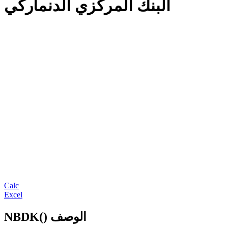
البنك المركزي الدنماركي
Calc
Excel
NBDK() الوصف