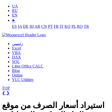
UA
RU
EN
⯈
ES
JA
DE
HI
AR
CN
PT
FR
IT
KO
PL
RO
TR
رئيسي
Excel
VBA
DAX
SQL
Libre Office CALC
Blog
Online
YLC Utilities
TOP
❮
❯
استيراد أسعار الصرف من موقع