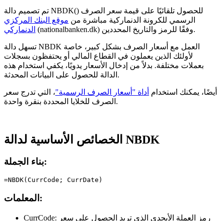
تم تصميم دالة NBDK() للحصول تلقائيًا على قيمة سعر الصرف
الرسمي للكرونة الدنماركية مباشرة من
موقع البنك المركزي
(nationalbanken.dk) وفقًا للرمز والتاريخ المحددين.
الدنماركي
تسهل دالة NBDK العمل مع أسعار الصرف بشكل كبير، خاصة
لأولئك الذين يعملون في القطاع المالي أو يحتفظون بسجلات
بعملات مختلفة. بدلاً من إدخال الأسعار يدويًا، يكفي استخدام هذه
الدالة للحصول على البيانات المحدثة.
أيضًا، يمكنك استخدام
أداة "أسعار الصرف الرسمية"
، التي تدرج سعر
الصرف للخلايا المحددة بنقرة واحدة.
الخصائص الأساسية لدالة NBDK
بناء الجملة:
=NBDK(CurrCode; CurrDate)
المعلمات:
رمز العملة الأبجدي الذي تريد الحصول على سعر
CurrCode: