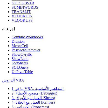
GETSUBSTR
SUMINWORDS
TRANSLIT
VLOOKUP2
VLOOKUP3
إجراءات
CombineWorkbooks
Division
MergeCell
PasswordRemover
ShowCyrylic
ShowLatin
SortSheets
SQLQuery
UnPivotTable
الدروس VBA
1. ما هو VBA، المفاهيم الأساسية.
2. مصحح الأخطاء (Debugger)
3. العمل مع الأوراق (Sheets)
4. العمل مع الخلايا (Ranges)
5. الخصائص (Properties)