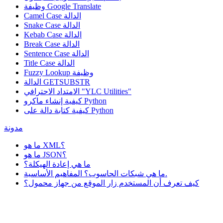
Google Translate
وظيفة
Camel Case الدالة
Snake Case الدالة
Kebab Case الدالة
Break Case الدالة
Sentence Case الدالة
Title Case الدالة
وظيفة
Fuzzy Lookup
الدالة GETSUBSTR
الامتداد الاحترافي "YLC Utilities"
كيفية إنشاء ماكرو Python
كيفية كتابة دالة على Python
مدونة
ما هو XML؟
ما هو JSON؟
ما هي إعادة الهيكلة؟
ما هي شبكات الحاسوب؟ المفاهيم الأساسية.
كيف تعرف أن المستخدم زار الموقع من جهاز محمول؟