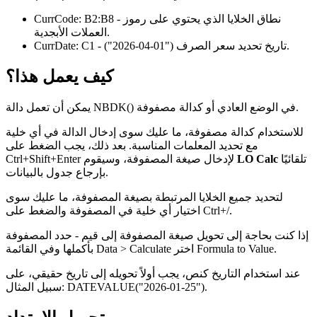
- نطاق الخلايا الذي يحتوي على رموز
B2:B8
CurrCode:
العملات الأبجدية.
.
- تاريخ تحديد سعر الصرف
("01-04-2026")
C1
CurrDate:
كيف يعمل هذا؟
يمكن أن تعمل دالة NBDK() في الوضع العادي أو كدالة مصفوفة.
للاستخدام كدالة مصفوفة، ما عليك سوى إدخال الدالة في أي خلية
مع تحديد المعلمات المناسبة. بعد ذلك، يجب الضغط على
تلقائيًا
LO Calc
Ctrl+Shift+Enter لإدخال صيغة المصفوفة، وسيقوم
بإرجاع جدول بالبيانات.
لتحديد جميع الخلايا المرتبطة بصيغة المصفوفة، ما عليك سوى
.
/
اختيار أي خلية في المصفوفة والضغط على Ctrl+
إذا كنت بحاجة إلى تحويل صيغة المصفوفة إلى قيم - حدد المصفوفة
.
Formula to Value
اختر
Data > Calculate
بأكملها وفي القائمة
عند استخدام التاريخ كنص، يجب أولاً تحويله إلى تاريخ حقيقي، على
.
DATEVALUE("2026-01-25")
سبيل المثال: