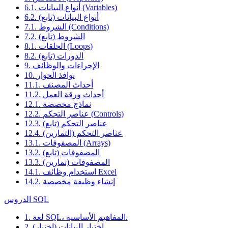
6.1. أنواع البيانات (Variables)
6.2. أنواع البيانات (تابع)
7.1. الشروط (Conditions)
7.2. الشروط (تابع)
8.1. الحلقات (Loops)
8.2. الدورات (تابع)
9. الإجراءات والوظائف
10. نوافذ الحوار
11.1. أحداث المصنف
11.2. أحداث ورقة العمل
12.1. نماذج مخصصة
12.2. عناصر التحكم (Controls)
12.3. عناصر التحكم (تابع)
12.4. عناصر التحكم (التمارين)
13.1. المصفوفات (Arrays)
13.2. المصفوفات (تابع)
13.3. المصفوفات (تمارين)
14.1. استخدام وظائف Excel
14.2. إنشاء وظيفة مخصصة
الدروس SQL
1. لغة SQL، المفاهيم الأساسية.
2. اختيار البيانات (اختيار)