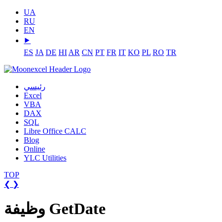
UA
RU
EN
⯈
ES
JA
DE
HI
AR
CN
PT
FR
IT
KO
PL
RO
TR
رئيسي
Excel
VBA
DAX
SQL
Libre Office CALC
Blog
Online
YLC Utilities
TOP
❮
❯
وظيفة GetDate