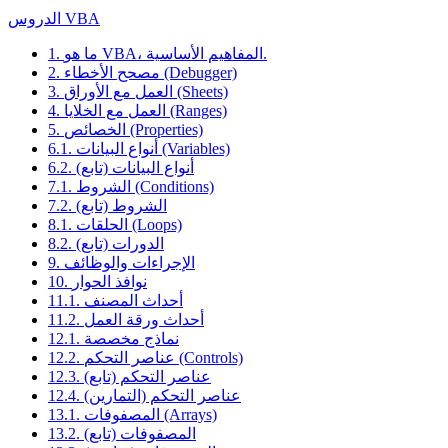
الدروس VBA
1. ما هو VBA، المفاهيم الأساسية.
2. مصحح الأخطاء (Debugger)
3. العمل مع الأوراق (Sheets)
4. العمل مع الخلايا (Ranges)
5. الخصائص (Properties)
6.1. أنواع البيانات (Variables)
6.2. أنواع البيانات (تابع)
7.1. الشروط (Conditions)
7.2. الشروط (تابع)
8.1. الحلقات (Loops)
8.2. الدورات (تابع)
9. الإجراءات والوظائف
10. نوافذ الحوار
11.1. أحداث المصنف
11.2. أحداث ورقة العمل
12.1. نماذج مخصصة
12.2. عناصر التحكم (Controls)
12.3. عناصر التحكم (تابع)
12.4. عناصر التحكم (التمارين)
13.1. المصفوفات (Arrays)
13.2. المصفوفات (تابع)