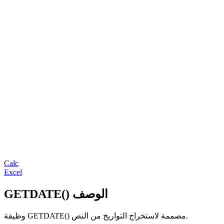
Calc
Excel
GETDATE() الوصف
وظيفة GETDATE() مصممة لاستخراج التواريخ من النص.