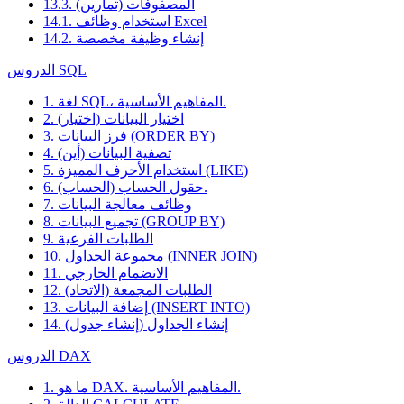
13.3. المصفوفات (تمارين)
14.1. استخدام وظائف Excel
14.2. إنشاء وظيفة مخصصة
الدروس SQL
1. لغة SQL، المفاهيم الأساسية.
2. اختيار البيانات (اختيار)
3. فرز البيانات (ORDER BY)
4. تصفية البيانات (أين)
5. استخدام الأحرف المميزة (LIKE)
6. حقول الحساب (الحساب).
7. وظائف معالجة البيانات
8. تجميع البيانات (GROUP BY)
9. الطلبات الفرعية
10. مجموعة الجداول (INNER JOIN)
11. الانضمام الخارجي
12. الطلبات المجمعة (الاتحاد)
13. إضافة البيانات (INSERT INTO)
14. إنشاء الجداول (إنشاء جدول)
الدروس DAX
1. ما هو DAX. المفاهيم الأساسية.