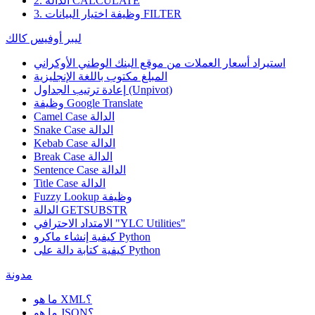
2. الدالة CALCULATE
3. وظيفة اختيار البيانات FILTER
ليبر أوفيس كالك
استيراد أسعار العملات من موقع البنك الوطني الأوكراني
المبلغ مكتوب باللغة الإنجليزية
إعادة ترتيب الجداول (Unpivot)
Google Translate
وظيفة
Camel Case الدالة
Snake Case الدالة
Kebab Case الدالة
Break Case الدالة
Sentence Case الدالة
Title Case الدالة
وظيفة
Fuzzy Lookup
الدالة GETSUBSTR
الامتداد الاحترافي "YLC Utilities"
كيفية إنشاء ماكرو Python
كيفية كتابة دالة على Python
مدونة
ما هو XML؟
ما هو JSON؟