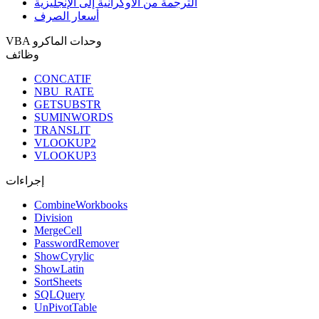
الترجمة من الأوكرانية إلى الإنجليزية
أسعار الصرف
VBA وحدات الماكرو
وظائف
CONCATIF
NBU_RATE
GETSUBSTR
SUMINWORDS
TRANSLIT
VLOOKUP2
VLOOKUP3
إجراءات
CombineWorkbooks
Division
MergeCell
PasswordRemover
ShowCyrylic
ShowLatin
SortSheets
SQLQuery
UnPivotTable