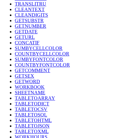
TRANSLITRU
CLEANTEXT
CLEANDIGITS
GETSUBSTR
GETNUMBER
GETDATE
GETURL
CONCATIF
SUMBYCELLCOLOR
COUNTBYCELLCOLOR
SUMBYFONTCOLOR
COUNTBYFONTCOLOR
GETCOMMENT
GETSEX
GETWORD
WORKBOOK
SHEETNAME
TABLETOARRAY
TABLETODICT
TABLETOCSV
TABLETOSQL
TABLETOHTML
TABLETOJSON
TABLETOXML
WORKHOURS