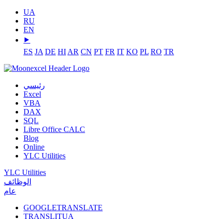
UA
RU
EN
⯈
ES
JA
DE
HI
AR
CN
PT
FR
IT
KO
PL
RO
TR
رئيسي
Excel
VBA
DAX
SQL
Libre Office CALC
Blog
Online
YLC Utilities
YLC Utilities
الوظائف
عام
GOOGLETRANSLATE
TRANSLITUA