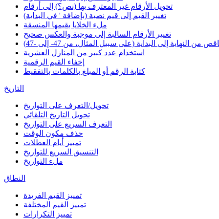
تحويل الأرقام غير المعترف بها (نص؟) إلى أرقام
تغيير القيم إلى قيم نصية (بإضافة ' في البداية)
ملء الخلايا بقيمها المنسقة
تغيير الأرقام السالبة إلى موجبة والعكس صحيح
 من النهاية إلى البداية (على سبيل المثال، من 47- إلى -47)
استخدام عدد كبير من المنازل العشرية
إخفاء القيم الرقمية
كتابة الرقم أو المبلغ بالكلمات بالتفقيط
التاريخ
تحويل/التعرف على التواريخ
تحويل التاريخ التلقائي
التعرف السريع على التواريخ
حذف مكون الوقت
تمييز أيام العطلات
التنسيق السريع للتواريخ
ملء التواريخ
النطاق
تمييز القيم الفريدة
تمييز القيم المختلفة
تمييز التكرارات