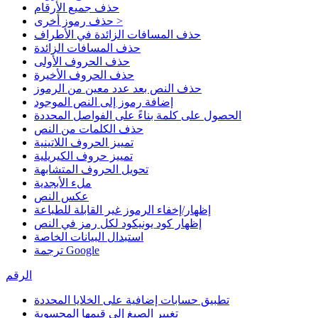
حذف جميع الأرقام
حذف رموز أخرى >
حذف المسافات الزائدة في الأطراف
حذف المسافات الزائدة
حذف الحروف الأولى
حذف الحروف الأخيرة
حذف النص بعد عدد معين من الرموز
إضافة رموز إلى النص الموجود
الحصول على كلمة بناءً على الفواصل المحددة
حذف الكلمات من النص
تمييز الحروف اللاتينية
تمييز حروف الكيريلية
تحويل الحروف المتشابهة
ملء الأبجدية
عكس النص
إظهار/إخفاء الرموز غير القابلة للطباعة
إظهار كود يونيكود لكل رمز في النص
استبدال البيانات الخاصة
ترجمة Google
الرقم
تطبيق حسابات إضافية على الخلايا المحددة
تغيير الصيغ إلى قيمها المحسوبة