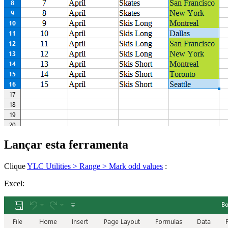
Lançar esta ferramenta
Clique
YLC Utilities > Range > Mark odd values
:
Excel: