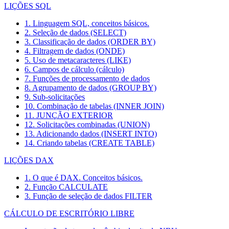
LIÇÕES SQL
1. Linguagem SQL, conceitos básicos.
2. Seleção de dados (SELECT)
3. Classificação de dados (ORDER BY)
4. Filtragem de dados (ONDE)
5. Uso de metacaracteres (LIKE)
6. Campos de cálculo (cálculo)
7. Funções de processamento de dados
8. Agrupamento de dados (GROUP BY)
9. Sub-solicitações
10. Combinação de tabelas (INNER JOIN)
11. JUNÇÃO EXTERIOR
12. Solicitações combinadas (UNION)
13. Adicionando dados (INSERT INTO)
14. Criando tabelas (CREATE TABLE)
LIÇÕES DAX
1. O que é DAX. Conceitos básicos.
2. Função CALCULATE
3. Função de seleção de dados FILTER
CÁLCULO DE ESCRITÓRIO LIBRE