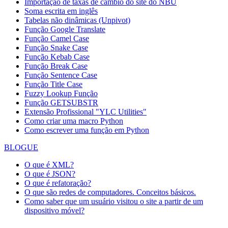
Importação de taxas de câmbio do site do NBU
Soma escrita em inglês
Tabelas não dinâmicas (Unpivot)
Função
Google Translate
Função Camel Case
Função Snake Case
Função Kebab Case
Função Break Case
Função Sentence Case
Função Title Case
Fuzzy Lookup
Função
Função GETSUBSTR
Extensão Profissional "YLC Utilities"
Como criar uma macro Python
Como escrever uma função em Python
BLOGUE
O que é XML?
O que é JSON?
O que é refatoração?
O que são redes de computadores. Conceitos básicos.
Como saber que um usuário visitou o site a partir de um
dispositivo móvel?