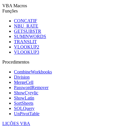
VBA Macros
Funções
CONCATIF
NBU_RATE
GETSUBSTR
SUMINWORDS
TRANSLIT
VLOOKUP2
VLOOKUP3
Procedimentos
CombineWorkbooks
Division
MergeCell
PasswordRemover
ShowCyrylic
ShowLatin
SortSheets
SQLQuery
UnPivotTable
LIÇÕES VBA