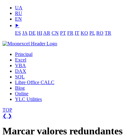
UA
RU
EN
⯈
ES
JA
DE
HI
AR
CN
PT
FR
IT
KO
PL
RO
TR
Principal
Excel
VBA
DAX
SQL
Libre Office CALC
Blog
Online
YLC Utilities
TOP
❮
❯
Marcar valores redundantes