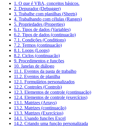
1. O que é VBA, conceitos básicos.
2. Depurador (Debugger)
3. Trabalhe com planilhas (Sheets)
4. Trabalhando com células (Ranges)
5. Propriedades (Properties)
6.1. Tipos de dados (Variables)
6.2. Tipos de dados (continuação)
7.1. Condições (Conditions)
7.2. Termos (continuação)
8.1. Loops (Loops)
8.2. Ciclos (continuação)
9. Procedimentos e funções
10. Janelas de diálogo
11.1. Eventos da pasta de trabalho
11.2. Eventos de planilha
12.1. Formulários personalizados
12.2. Controles (Controls)
12.3. Elementos de controle (continuação)
12.4. Elementos de controle (exercícios)
13.1. Matrizes (Arrays)
13.2. Matrizes (continuação)
13.3. Matrizes (Exercícios)
14.1. Usando funções Excel
14.2. Criando uma função personalizada