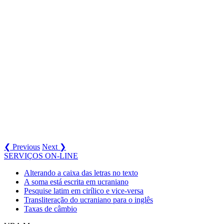
❮ Previous
Next ❯
SERVIÇOS ON-LINE
Alterando a caixa das letras no texto
A soma está escrita em ucraniano
Pesquise latim em cirílico e vice-versa
Transliteração do ucraniano para o inglês
Taxas de câmbio