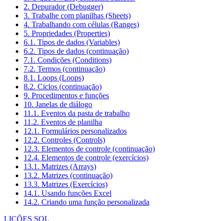
2. Depurador (Debugger)
3. Trabalhe com planilhas (Sheets)
4. Trabalhando com células (Ranges)
5. Propriedades (Properties)
6.1. Tipos de dados (Variables)
6.2. Tipos de dados (continuação)
7.1. Condições (Conditions)
7.2. Termos (continuação)
8.1. Loops (Loops)
8.2. Ciclos (continuação)
9. Procedimentos e funções
10. Janelas de diálogo
11.1. Eventos da pasta de trabalho
11.2. Eventos de planilha
12.1. Formulários personalizados
12.2. Controles (Controls)
12.3. Elementos de controle (continuação)
12.4. Elementos de controle (exercícios)
13.1. Matrizes (Arrays)
13.2. Matrizes (continuação)
13.3. Matrizes (Exercícios)
14.1. Usando funções Excel
14.2. Criando uma função personalizada
LIÇÕES SQL