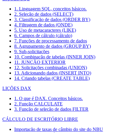
1. Linguagem SQL, conceitos básicos.
2. Seleção de dados (SELECT)
3. Classificação de dados (ORDER BY)
4. Filtragem de dados (ONDE)
5. Uso de metacaracteres (LIKE)
6. Campos de cálculo (cálculo)
7. Funções de processamento de dados
8. Agrupamento de dados (GROUP BY)
9. Sub-solicitações
10. Combinação de tabelas (INNER JOIN)
11. JUNÇÃO EXTERIOR
12. Solicitações combinadas (UNION)
13. Adicionando dados (INSERT INTO)
14. Criando tabelas (CREATE TABLE)
LIÇÕES DAX
1. O que é DAX. Conceitos básicos.
2. Função CALCULATE
3. Função de seleção de dados FILTER
CÁLCULO DE ESCRITÓRIO LIBRE
Importação de taxas de câmbio do site do NBU