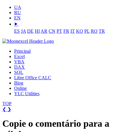
UA
RU
EN
⯈
ES
JA
DE
HI
AR
CN
PT
FR
IT
KO
PL
RO
TR
Principal
Excel
VBA
DAX
SQL
Libre Office CALC
Blog
Online
YLC Utilities
TOP
❮
❯
Copie o comentário para a