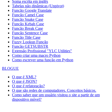
Soma escrita em inglês
Tabelas não dinâmicas (Unpivot)
Função
Google Translate
Função Camel Case
Função Snake Case
Função Kebab Case
Função Break Case
Função Sentence Case
Função Title Case
Fuzzy Lookup
Função
Função GETSUBSTR
Extensão Profissional "YLC Utilities"
Como criar uma macro Python
Como escrever uma função em Python
BLOGUE
O que é XML?
O que é JSON?
O que é refatoração?
O que são redes de computadores. Conceitos básicos.
Como saber que um usuário visitou o site a partir de um
dispositivo móvel?