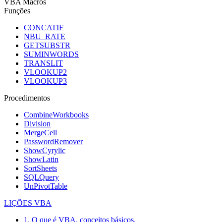
VBA Macros
Funções
CONCATIF
NBU_RATE
GETSUBSTR
SUMINWORDS
TRANSLIT
VLOOKUP2
VLOOKUP3
Procedimentos
CombineWorkbooks
Division
MergeCell
PasswordRemover
ShowCyrylic
ShowLatin
SortSheets
SQLQuery
UnPivotTable
LIÇÕES VBA
1. O que é VBA, conceitos básicos.