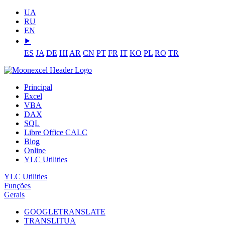
UA
RU
EN
⯈
ES
JA
DE
HI
AR
CN
PT
FR
IT
KO
PL
RO
TR
Principal
Excel
VBA
DAX
SQL
Libre Office CALC
Blog
Online
YLC Utilities
YLC Utilities
Funções
Gerais
GOOGLETRANSLATE
TRANSLITUA