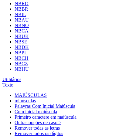
NBRO
NBBR
NBIL
NBAU
NBNO
NBCA
NBUK
NBSE
NBDK
NBPL
NBCH
NBCZ
NBHU
Utilitários
Texto
MAIÚSCULAS
minúsculas
Palavras Com Inicial Maiúscula
Com inicial maiúscula
Primeiro caractere em maiúscula
Outras opções de caso >
Remover todas as letras
Remover todos os dígitos