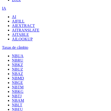
IA
AI
AIFILL
AIEXTRACT
AITRANSLATE
AITABLE
AILOOKUP
Taxas de câmbio
NBUA
NBRU
NBKZ
NBUZ
NBAZ
NBMD
NBGE
NBTM
NBKG
NBTJ
NBAM
NBLT
NBEU