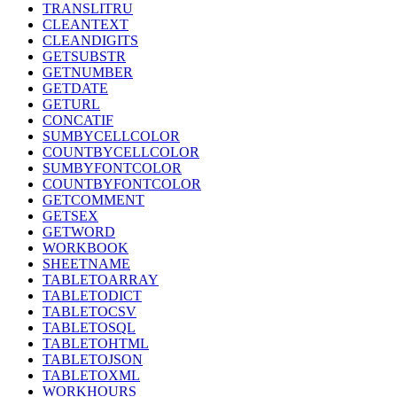
TRANSLITRU
CLEANTEXT
CLEANDIGITS
GETSUBSTR
GETNUMBER
GETDATE
GETURL
CONCATIF
SUMBYCELLCOLOR
COUNTBYCELLCOLOR
SUMBYFONTCOLOR
COUNTBYFONTCOLOR
GETCOMMENT
GETSEX
GETWORD
WORKBOOK
SHEETNAME
TABLETOARRAY
TABLETODICT
TABLETOCSV
TABLETOSQL
TABLETOHTML
TABLETOJSON
TABLETOXML
WORKHOURS