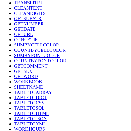
TRANSLITRU
CLEANTEXT
CLEANDIGITS
GETSUBSTR
GETNUMBER
GETDATE
GETURL
CONCATIF
SUMBYCELLCOLOR
COUNTBYCELLCOLOR
SUMBYFONTCOLOR
COUNTBYFONTCOLOR
GETCOMMENT
GETSEX
GETWORD
WORKBOOK
SHEETNAME
TABLETOARRAY
TABLETODICT
TABLETOCSV
TABLETOSQL
TABLETOHTML
TABLETOJSON
TABLETOXML
WORKHOURS