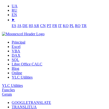
UA
RU
EN
⯈
ES
JA
DE
HI
AR
CN
PT
FR
IT
KO
PL
RO
TR
Principal
Excel
VBA
DAX
SQL
Libre Office CALC
Blog
Online
YLC Utilities
YLC Utilities
Funções
Gerais
GOOGLETRANSLATE
TRANSLITUA