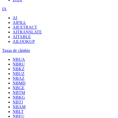
IA
AI
AIFILL
AIEXTRACT
AITRANSLATE
AITABLE
AILOOKUP
Taxas de câmbio
NBUA
NBRU
NBKZ
NBUZ
NBAZ
NBMD
NBGE
NBTM
NBKG
NBTJ
NBAM
NBLT
NBEU