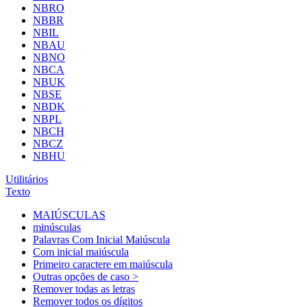
NBRO
NBBR
NBIL
NBAU
NBNO
NBCA
NBUK
NBSE
NBDK
NBPL
NBCH
NBCZ
NBHU
Utilitários
Texto
MAIÚSCULAS
minúsculas
Palavras Com Inicial Maiúscula
Com inicial maiúscula
Primeiro caractere em maiúscula
Outras opções de caso >
Remover todas as letras
Remover todos os dígitos