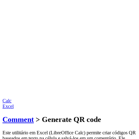
Calc
Excel
Comment
> Generate QR code
Este utilitário em Excel (LibreOffice Calc) permite criar códigos QR
baseados em texto na célula e salvá-los em um comentário. Ele