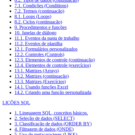
6.2. Tipos de dados (continuação)
7.1. Condições (Conditions)
7.2. Termos (continuação)
8.1. Loops (Loops)
8.2. Ciclos (continuação)
9. Procedimentos e funções
10. Janelas de diálogo
11.1. Eventos da pasta de trabalho
11.2. Eventos de planilha
12.1. Formulários personalizados
12.2. Controles (Controls)
12.3. Elementos de controle (continuação)
12.4. Elementos de controle (exercícios)
13.1. Matrizes (Arrays)
13.2. Matrizes (continuação)
13.3. Matrizes (Exercícios)
14.1. Usando funções Excel
14.2. Criando uma função personalizada
LIÇÕES SQL
1. Linguagem SQL, conceitos básicos.
2. Seleção de dados (SELECT)
3. Classificação de dados (ORDER BY)
4. Filtragem de dados (ONDE)
5. Uso de metacaracteres (LIKE)