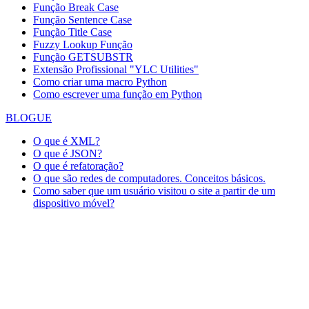
Função Break Case
Função Sentence Case
Função Title Case
Fuzzy Lookup
Função
Função GETSUBSTR
Extensão Profissional "YLC Utilities"
Como criar uma macro Python
Como escrever uma função em Python
BLOGUE
O que é XML?
O que é JSON?
O que é refatoração?
O que são redes de computadores. Conceitos básicos.
Como saber que um usuário visitou o site a partir de um
dispositivo móvel?