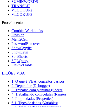
SUMINWORDS
TRANSLIT
VLOOKUP2
VLOOKUP3
Procedimentos
CombineWorkbooks
Division
MergeCell
PasswordRemover
ShowCyrylic
ShowLatin
SortSheets
SQLQuery
UnPivotTable
LIÇÕES VBA
1. O que é VBA, conceitos básicos.
2. Depurador (Debugger)
3. Trabalhe com planilhas (Sheets)
4. Trabalhando com células (Ranges)
5. Propriedades (Properties)
6.1. Tipos de dados (Variables)