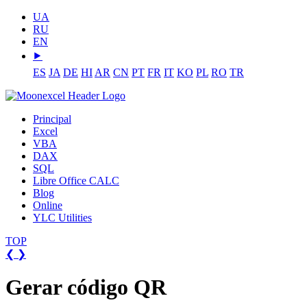
UA
RU
EN
⯈
ES
JA
DE
HI
AR
CN
PT
FR
IT
KO
PL
RO
TR
Principal
Excel
VBA
DAX
SQL
Libre Office CALC
Blog
Online
YLC Utilities
TOP
❮
❯
Gerar código QR