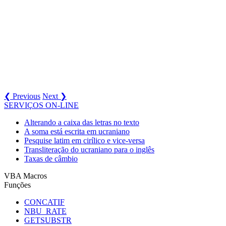
❮ Previous
Next ❯
SERVIÇOS ON-LINE
Alterando a caixa das letras no texto
A soma está escrita em ucraniano
Pesquise latim em cirílico e vice-versa
Transliteração do ucraniano para o inglês
Taxas de câmbio
VBA Macros
Funções
CONCATIF
NBU_RATE
GETSUBSTR