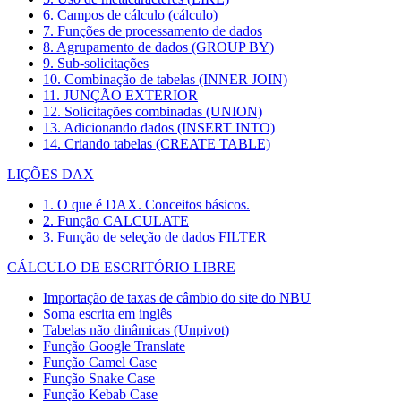
6. Campos de cálculo (cálculo)
7. Funções de processamento de dados
8. Agrupamento de dados (GROUP BY)
9. Sub-solicitações
10. Combinação de tabelas (INNER JOIN)
11. JUNÇÃO EXTERIOR
12. Solicitações combinadas (UNION)
13. Adicionando dados (INSERT INTO)
14. Criando tabelas (CREATE TABLE)
LIÇÕES DAX
1. O que é DAX. Conceitos básicos.
2. Função CALCULATE
3. Função de seleção de dados FILTER
CÁLCULO DE ESCRITÓRIO LIBRE
Importação de taxas de câmbio do site do NBU
Soma escrita em inglês
Tabelas não dinâmicas (Unpivot)
Função
Google Translate
Função Camel Case
Função Snake Case
Função Kebab Case