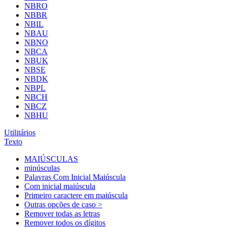
NBRO
NBBR
NBIL
NBAU
NBNO
NBCA
NBUK
NBSE
NBDK
NBPL
NBCH
NBCZ
NBHU
Utilitários
Texto
MAIÚSCULAS
minúsculas
Palavras Com Inicial Maiúscula
Com inicial maiúscula
Primeiro caractere em maiúscula
Outras opções de caso >
Remover todas as letras
Remover todos os dígitos