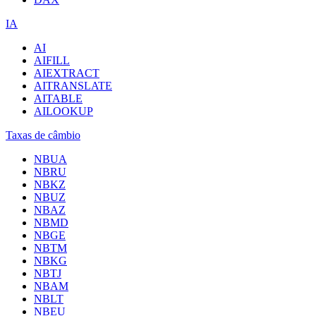
IA
AI
AIFILL
AIEXTRACT
AITRANSLATE
AITABLE
AILOOKUP
Taxas de câmbio
NBUA
NBRU
NBKZ
NBUZ
NBAZ
NBMD
NBGE
NBTM
NBKG
NBTJ
NBAM
NBLT
NBEU