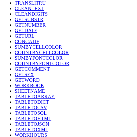
TRANSLITRU
CLEANTEXT
CLEANDIGITS
GETSUBSTR
GETNUMBER
GETDATE
GETURL
CONCATIF
SUMBYCELLCOLOR
COUNTBYCELLCOLOR
SUMBYFONTCOLOR
COUNTBYFONTCOLOR
GETCOMMENT
GETSEX
GETWORD
WORKBOOK
SHEETNAME
TABLETOARRAY
TABLETODICT
TABLETOCSV
TABLETOSQL
TABLETOHTML
TABLETOJSON
TABLETOXML
WORKHOURS