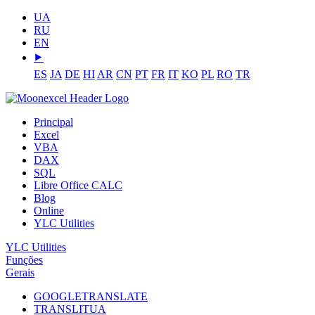
UA
RU
EN
⯈
ES
JA
DE
HI
AR
CN
PT
FR
IT
KO
PL
RO
TR
Principal
Excel
VBA
DAX
SQL
Libre Office CALC
Blog
Online
YLC Utilities
YLC Utilities
Funções
Gerais
GOOGLETRANSLATE
TRANSLITUA