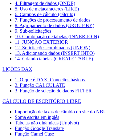
4. Filtragem de dados (ONDE)
5. Uso de metacaracteres (LIKE)
6. Campos de cálculo (cálculo)
7. Funções de processamento de dados
8. Agrupamento de dados (GROUP BY)
9. Sub-solicitações
10. Combinação de tabelas (INNER JOIN)
11. JUNÇÃO EXTERIOR
12. Solicitações combinadas (UNION)
13. Adicionando dados (INSERT INTO)
14. Criando tabelas (CREATE TABLE)
LIÇÕES DAX
1. O que é DAX. Conceitos básicos.
2. Função CALCULATE
3. Função de seleção de dados FILTER
CÁLCULO DE ESCRITÓRIO LIBRE
Importação de taxas de câmbio do site do NBU
Soma escrita em inglês
Tabelas não dinâmicas (Unpivot)
Função
Google Translate
Função Camel Case