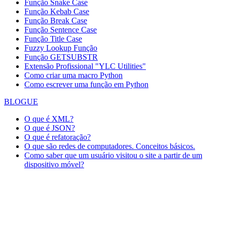
Função Snake Case
Função Kebab Case
Função Break Case
Função Sentence Case
Função Title Case
Fuzzy Lookup
Função
Função GETSUBSTR
Extensão Profissional "YLC Utilities"
Como criar uma macro Python
Como escrever uma função em Python
BLOGUE
O que é XML?
O que é JSON?
O que é refatoração?
O que são redes de computadores. Conceitos básicos.
Como saber que um usuário visitou o site a partir de um
dispositivo móvel?