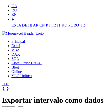
UA
RU
EN
⯈
ES
JA
DE
HI
AR
CN
PT
FR
IT
KO
PL
RO
TR
Principal
Excel
VBA
DAX
SQL
Libre Office CALC
Blog
Online
YLC Utilities
TOP
❮
❯
Exportar intervalo como dados