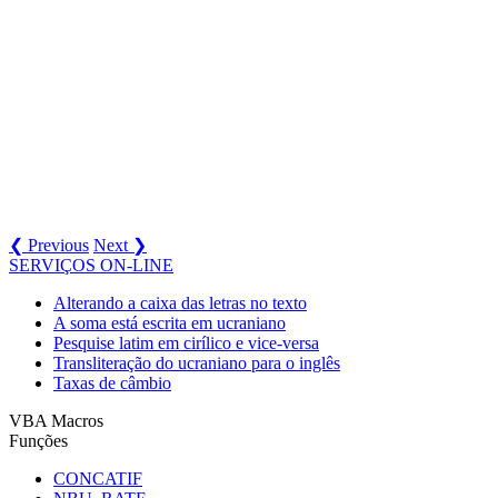
❮ Previous
Next ❯
SERVIÇOS ON-LINE
Alterando a caixa das letras no texto
A soma está escrita em ucraniano
Pesquise latim em cirílico e vice-versa
Transliteração do ucraniano para o inglês
Taxas de câmbio
VBA Macros
Funções
CONCATIF