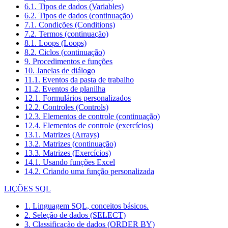
6.1. Tipos de dados (Variables)
6.2. Tipos de dados (continuação)
7.1. Condições (Conditions)
7.2. Termos (continuação)
8.1. Loops (Loops)
8.2. Ciclos (continuação)
9. Procedimentos e funções
10. Janelas de diálogo
11.1. Eventos da pasta de trabalho
11.2. Eventos de planilha
12.1. Formulários personalizados
12.2. Controles (Controls)
12.3. Elementos de controle (continuação)
12.4. Elementos de controle (exercícios)
13.1. Matrizes (Arrays)
13.2. Matrizes (continuação)
13.3. Matrizes (Exercícios)
14.1. Usando funções Excel
14.2. Criando uma função personalizada
LIÇÕES SQL
1. Linguagem SQL, conceitos básicos.
2. Seleção de dados (SELECT)
3. Classificação de dados (ORDER BY)