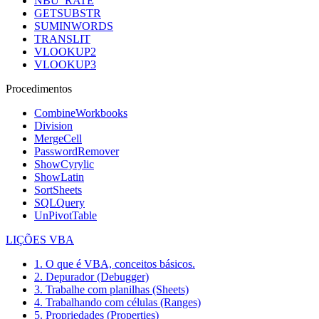
NBU_RATE
GETSUBSTR
SUMINWORDS
TRANSLIT
VLOOKUP2
VLOOKUP3
Procedimentos
CombineWorkbooks
Division
MergeCell
PasswordRemover
ShowCyrylic
ShowLatin
SortSheets
SQLQuery
UnPivotTable
LIÇÕES VBA
1. O que é VBA, conceitos básicos.
2. Depurador (Debugger)
3. Trabalhe com planilhas (Sheets)
4. Trabalhando com células (Ranges)
5. Propriedades (Properties)