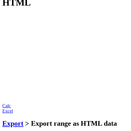
HTML
Calc
Excel
Export
> Export range as HTML data