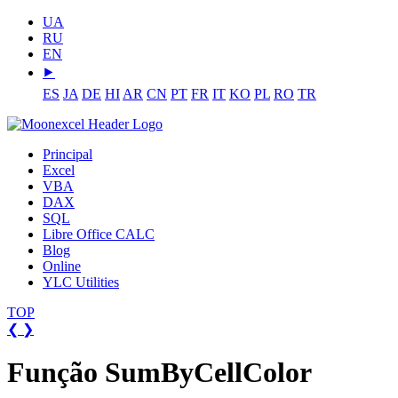
UA
RU
EN
⯈
ES
JA
DE
HI
AR
CN
PT
FR
IT
KO
PL
RO
TR
Principal
Excel
VBA
DAX
SQL
Libre Office CALC
Blog
Online
YLC Utilities
TOP
❮
❯
Função SumByCellColor