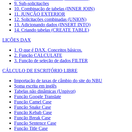
9. Sub-solicitações
10. Combinação de tabelas (INNER JOIN)
11. JUNÇÃO EXTERIOR
12. Solicitações combinadas (UNION)
13. Adicionando dados (INSERT INTO)
14. Criando tabelas (CREATE TABLE)
LIÇÕES DAX
1. O que é DAX. Conceitos básicos.
2. Função CALCULATE
3. Função de seleção de dados FILTER
CÁLCULO DE ESCRITÓRIO LIBRE
Importação de taxas de câmbio do site do NBU
Soma escrita em inglês
Tabelas não dinâmicas (Unpivot)
Função
Google Translate
Função Camel Case
Função Snake Case
Função Kebab Case
Função Break Case
Função Sentence Case
Função Title Case