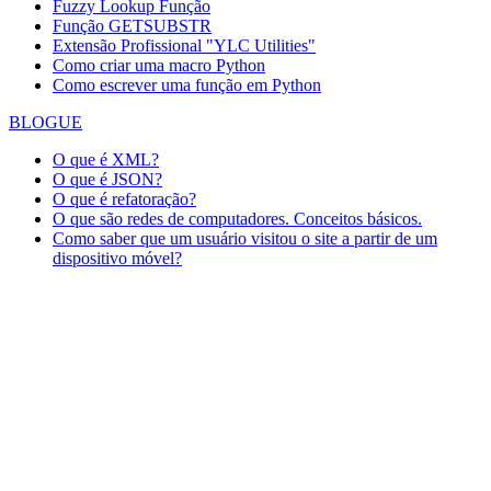
Fuzzy Lookup
Função
Função GETSUBSTR
Extensão Profissional "YLC Utilities"
Como criar uma macro Python
Como escrever uma função em Python
BLOGUE
O que é XML?
O que é JSON?
O que é refatoração?
O que são redes de computadores. Conceitos básicos.
Como saber que um usuário visitou o site a partir de um
dispositivo móvel?