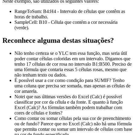
Neste exemplo, são utilizados os seguintes valores:
RangeToSum:
B4:H4
- Intervalo de células que contêm as
horas de trabalho.
SampleCell:
B10
- Célula que contém a cor necessária
(verde).
Reconhece alguma destas situações?
Não tenho certeza se o YLC tem essa função, mas seria útil
poder contar células coloridas em um intervalo. Digamos que
tenho 17 células de cor rosa no intervalo B1:B500. Preciso de
uma fórmula que contaria essas 5 células rosas, mesmo que
não tenham texto ou dados.
É possível usar a cor como condição para SUMIF? Tenho
uma coluna que precisa ser somada, mas apenas as células de
cor amarela.
Notei que nas últimas versões do Excel (Calc) é possível
classificar por cor da célula e da fonte. E quanto à função
Excel (Calc)? As fórmulas também podem trabalhar com
cores de células e fontes?
Como contar ou somar células pela sua cor de preenchimento
ou de fundo? Parece que no Excel (Calc) não há uma fórmula
que permita contar ou somar um intervalo de células com base
na cor de fundo especificada.