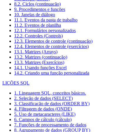
8.2. Ciclos (continuação)
9. Procedimentos e funções
10. Janelas de diálogo
11.1. Eventos da pasta de trabalho
11.2. Eventos de planilha
12.1. Formulários personalizados
12.2. Controles (Controls)
12.3. Elementos de controle (continuação)
12.4. Elementos de controle (exercícios)
13.1. Matrizes (Arrays)
13.2. Matrizes (continuação)
13.3. Matrizes (Exercícios)
14.1. Usando funções Excel
14.2. Criando uma função personalizada
LIÇÕES SQL
1. Linguagem SQL, conceitos básicos.
2. Seleção de dados (SELECT)
3. Classificação de dados (ORDER BY)
4. Filtragem de dados (ONDE)
5. Uso de metacaracteres (LIKE)
6. Campos de cálculo (cálculo)
7. Funções de processamento de dados
8. Agrupamento de dados (GROUP BY)