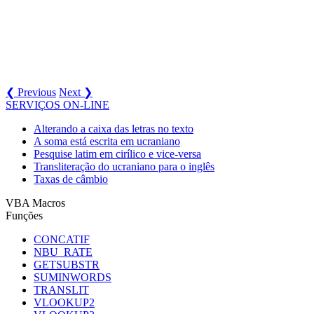
❮ Previous
Next ❯
SERVIÇOS ON-LINE
Alterando a caixa das letras no texto
A soma está escrita em ucraniano
Pesquise latim em cirílico e vice-versa
Transliteração do ucraniano para o inglês
Taxas de câmbio
VBA Macros
Funções
CONCATIF
NBU_RATE
GETSUBSTR
SUMINWORDS
TRANSLIT
VLOOKUP2