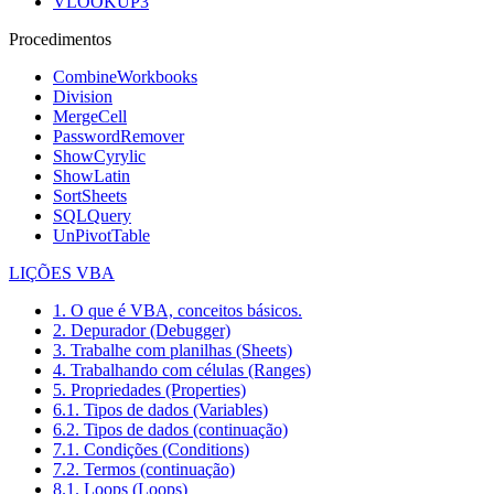
VLOOKUP3
Procedimentos
CombineWorkbooks
Division
MergeCell
PasswordRemover
ShowCyrylic
ShowLatin
SortSheets
SQLQuery
UnPivotTable
LIÇÕES VBA
1. O que é VBA, conceitos básicos.
2. Depurador (Debugger)
3. Trabalhe com planilhas (Sheets)
4. Trabalhando com células (Ranges)
5. Propriedades (Properties)
6.1. Tipos de dados (Variables)
6.2. Tipos de dados (continuação)
7.1. Condições (Conditions)
7.2. Termos (continuação)
8.1. Loops (Loops)