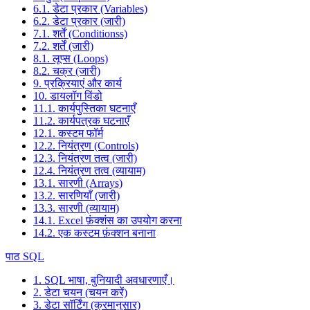
6.1. डेटा प्रकार (Variables)
6.2. डेटा प्रकार (जारी)
7.1. शर्तें (Conditionss)
7.2. शर्तें (जारी)
8.1. लूप्स (Loops)
8.2. चक्र (जारी)
9. प्रक्रियाएं और कार्य
10. डायलॉग विंडो
11.1. कार्यपुस्तिका घटनाएँ
11.2. कार्यपत्रक घटनाएँ
12.1. कस्टम फॉर्म
12.2. नियंत्रण (Controls)
12.3. नियंत्रण तत्व (जारी)
12.4. नियंत्रण तत्व (व्यायाम)
13.1. सारणी (Arrays)
13.2. सारणियाँ (जारी)
13.3. सारणी (व्यायाम)
14.1. Excel फ़ंक्शंस का उपयोग करना
14.2. एक कस्टम फ़ंक्शन बनाना
पाठ SQL
1. SQL भाषा, बुनियादी अवधारणाएँ।
2. डेटा चयन (चयन करें)
3. डेटा सॉर्टिंग (क्रमानुसार)