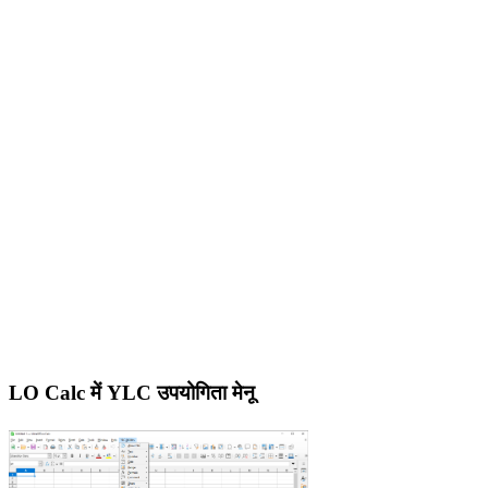
LO Calc में YLC उपयोगिता मेनू