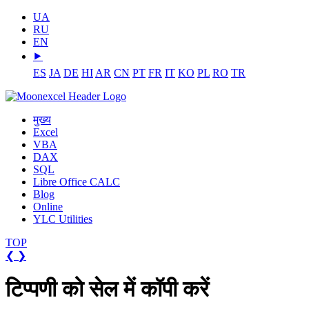
UA
RU
EN
⯈
ES
JA
DE
HI
AR
CN
PT
FR
IT
KO
PL
RO
TR
मुख्य
Excel
VBA
DAX
SQL
Libre Office CALC
Blog
Online
YLC Utilities
TOP
❮
❯
टिप्पणी को सेल में कॉपी करें