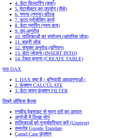
4. डेटा फ़िल्टरिंग (कहां)
5. मेटाचैक्टर का उपयोग (जैसे)
6. गणना (गणना) फ़ील्ड
7. डाटा प्रोसेसिंग कार्य
8. डेटा ग्रुपिंग (ग्रुप बाय)
9. उप-अनुरोध
10. तालिकाओं का संयोजन (आंतरिक जोड़)
11. बाहरी जोड़
12. संयुक्त अनुरोध (यूनियन)
13. डेटा जोड़ना (INSERT INTO)
14. टेबल बनाना (CREATE TABLE)
पाठ DAX
1. DAX क्या है। बुनियादी अवधारणाओं।
2. फ़ंक्शन CALCULATE
3. डेटा चयन फ़ंक्शन FILTER
लिब्रे ऑफिस कैल्क
एनबीयू वेबसाइट से मुद्रा दरों का आयात
अंग्रेजी में लिखा योग
तालिकाओं को पुनर्व्यवस्थित करें (Unpivot)
समारोह
Google Translate
Camel Case फ़ंक्शन