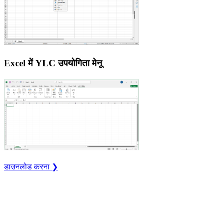
Excel में YLC उपयोगिता मेनू
डाउनलोड करना ❯