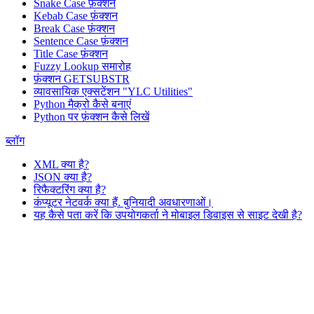
Snake Case फ़ंक्शन
Kebab Case फ़ंक्शन
Break Case फ़ंक्शन
Sentence Case फ़ंक्शन
Title Case फ़ंक्शन
Fuzzy Lookup
समारोह
फ़ंक्शन GETSUBSTR
व्यावसायिक एक्सटेंशन "YLC Utilities"
Python मैक्रो कैसे बनाएं
Python पर फ़ंक्शन कैसे लिखें
ब्लॉग
XML क्या है?
JSON क्या है?
रिफैक्टरिंग क्या है?
कंप्यूटर नेटवर्क क्या हैं. बुनियादी अवधारणाओं।
यह कैसे पता करें कि उपयोगकर्ता ने मोबाइल डिवाइस से साइट देखी है?