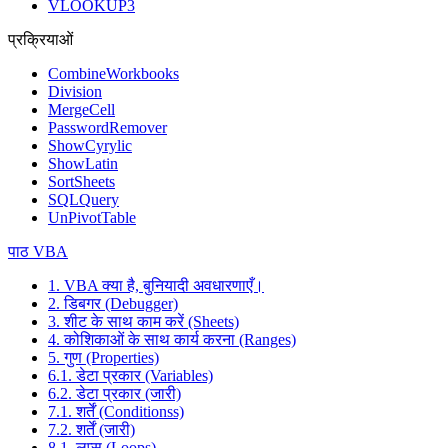
VLOOKUP3
प्रक्रियाओं
CombineWorkbooks
Division
MergeCell
PasswordRemover
ShowCyrylic
ShowLatin
SortSheets
SQLQuery
UnPivotTable
पाठ VBA
1. VBA क्या है, बुनियादी अवधारणाएँ।
2. डिबगर (Debugger)
3. शीट के साथ काम करें (Sheets)
4. कोशिकाओं के साथ कार्य करना (Ranges)
5. गुण (Properties)
6.1. डेटा प्रकार (Variables)
6.2. डेटा प्रकार (जारी)
7.1. शर्तें (Conditionss)
7.2. शर्तें (जारी)
8.1. लूप्स (Loops)