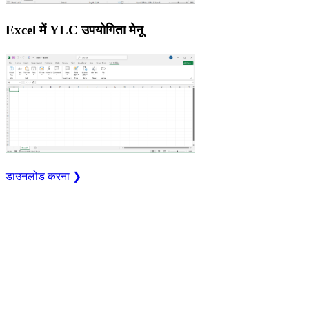
Excel में YLC उपयोगिता मेनू
डाउनलोड करना ❯