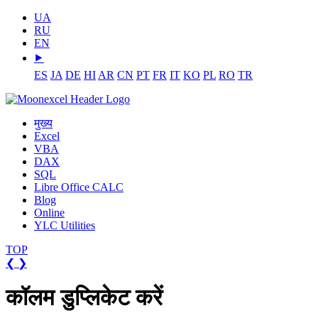
UA
RU
EN
⯈
ES
JA
DE
HI
AR
CN
PT
FR
IT
KO
PL
RO
TR
मुख्य
Excel
VBA
DAX
SQL
Libre Office CALC
Blog
Online
YLC Utilities
TOP
❮
❯
कॉलम डुप्लिकेट करें