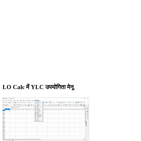
LO Calc में YLC उपयोगिता मेनू