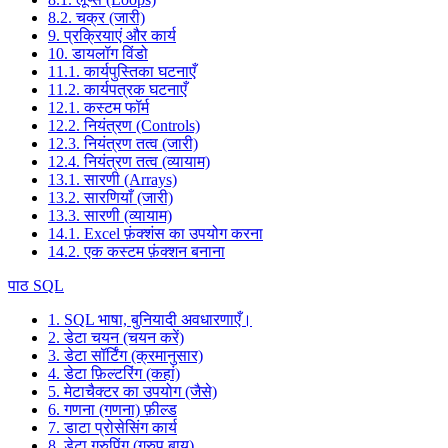
8.2. चक्र (जारी)
9. प्रक्रियाएं और कार्य
10. डायलॉग विंडो
11.1. कार्यपुस्तिका घटनाएँ
11.2. कार्यपत्रक घटनाएँ
12.1. कस्टम फॉर्म
12.2. नियंत्रण (Controls)
12.3. नियंत्रण तत्व (जारी)
12.4. नियंत्रण तत्व (व्यायाम)
13.1. सारणी (Arrays)
13.2. सारणियाँ (जारी)
13.3. सारणी (व्यायाम)
14.1. Excel फ़ंक्शंस का उपयोग करना
14.2. एक कस्टम फ़ंक्शन बनाना
पाठ SQL
1. SQL भाषा, बुनियादी अवधारणाएँ।
2. डेटा चयन (चयन करें)
3. डेटा सॉर्टिंग (क्रमानुसार)
4. डेटा फ़िल्टरिंग (कहां)
5. मेटाचैक्टर का उपयोग (जैसे)
6. गणना (गणना) फ़ील्ड
7. डाटा प्रोसेसिंग कार्य
8. डेटा ग्रुपिंग (ग्रुप बाय)