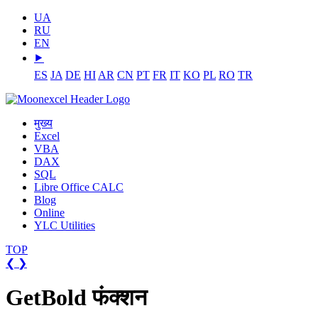
UA
RU
EN
⯈
ES
JA
DE
HI
AR
CN
PT
FR
IT
KO
PL
RO
TR
मुख्य
Excel
VBA
DAX
SQL
Libre Office CALC
Blog
Online
YLC Utilities
TOP
❮
❯
GetBold फंक्शन