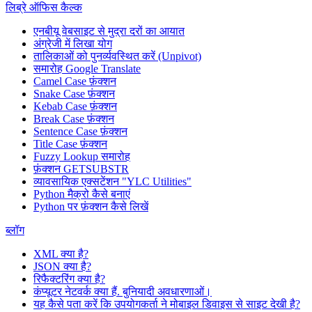
लिब्रे ऑफिस कैल्क
एनबीयू वेबसाइट से मुद्रा दरों का आयात
अंग्रेजी में लिखा योग
तालिकाओं को पुनर्व्यवस्थित करें (Unpivot)
समारोह
Google Translate
Camel Case फ़ंक्शन
Snake Case फ़ंक्शन
Kebab Case फ़ंक्शन
Break Case फ़ंक्शन
Sentence Case फ़ंक्शन
Title Case फ़ंक्शन
Fuzzy Lookup
समारोह
फ़ंक्शन GETSUBSTR
व्यावसायिक एक्सटेंशन "YLC Utilities"
Python मैक्रो कैसे बनाएं
Python पर फ़ंक्शन कैसे लिखें
ब्लॉग
XML क्या है?
JSON क्या है?
रिफैक्टरिंग क्या है?
कंप्यूटर नेटवर्क क्या हैं. बुनियादी अवधारणाओं।
यह कैसे पता करें कि उपयोगकर्ता ने मोबाइल डिवाइस से साइट देखी है?