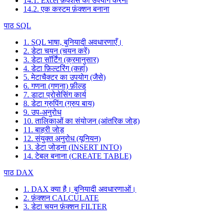
14.1. Excel फ़ंक्शंस का उपयोग करना
14.2. एक कस्टम फ़ंक्शन बनाना
पाठ SQL
1. SQL भाषा, बुनियादी अवधारणाएँ।
2. डेटा चयन (चयन करें)
3. डेटा सॉर्टिंग (क्रमानुसार)
4. डेटा फ़िल्टरिंग (कहां)
5. मेटाचैक्टर का उपयोग (जैसे)
6. गणना (गणना) फ़ील्ड
7. डाटा प्रोसेसिंग कार्य
8. डेटा ग्रुपिंग (ग्रुप बाय)
9. उप-अनुरोध
10. तालिकाओं का संयोजन (आंतरिक जोड़)
11. बाहरी जोड़
12. संयुक्त अनुरोध (यूनियन)
13. डेटा जोड़ना (INSERT INTO)
14. टेबल बनाना (CREATE TABLE)
पाठ DAX
1. DAX क्या है। बुनियादी अवधारणाओं।
2. फ़ंक्शन CALCULATE
3. डेटा चयन फ़ंक्शन FILTER