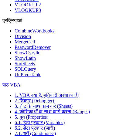
VLOOKUP2
VLOOKUP3
प्रक्रियाओं
CombineWorkbooks
Division
MergeCell
PasswordRemover
ShowCyrylic
ShowLatin
SortSheets
SQLQuery
UnPivotTable
पाठ VBA
1. VBA क्या है, बुनियादी अवधारणाएँ।
2. डिबगर (Debugger)
3. शीट के साथ काम करें (Sheets)
4. कोशिकाओं के साथ कार्य करना (Ranges)
5. गुण (Properties)
6.1. डेटा प्रकार (Variables)
6.2. डेटा प्रकार (जारी)
7.1. शर्तें (Conditionss)