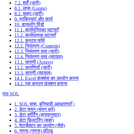
7.2. शर्तें (जारी)
8.1. लूप्स (Loops)
8.2. चक्र (जारी)
9. प्रक्रियाएं और कार्य
10. डायलॉग विंडो
11.1. कार्यपुस्तिका घटनाएँ
11.2. कार्यपत्रक घटनाएँ
12.1. कस्टम फॉर्म
12.2. नियंत्रण (Controls)
12.3. नियंत्रण तत्व (जारी)
12.4. नियंत्रण तत्व (व्यायाम)
13.1. सारणी (Arrays)
13.2. सारणियाँ (जारी)
13.3. सारणी (व्यायाम)
14.1. Excel फ़ंक्शंस का उपयोग करना
14.2. एक कस्टम फ़ंक्शन बनाना
पाठ SQL
1. SQL भाषा, बुनियादी अवधारणाएँ।
2. डेटा चयन (चयन करें)
3. डेटा सॉर्टिंग (क्रमानुसार)
4. डेटा फ़िल्टरिंग (कहां)
5. मेटाचैक्टर का उपयोग (जैसे)
6. गणना (गणना) फ़ील्ड