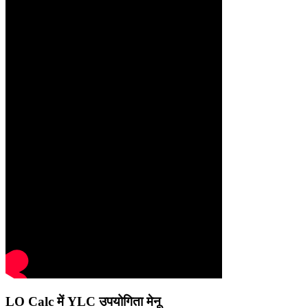
LO Calc में YLC उपयोगिता मेनू