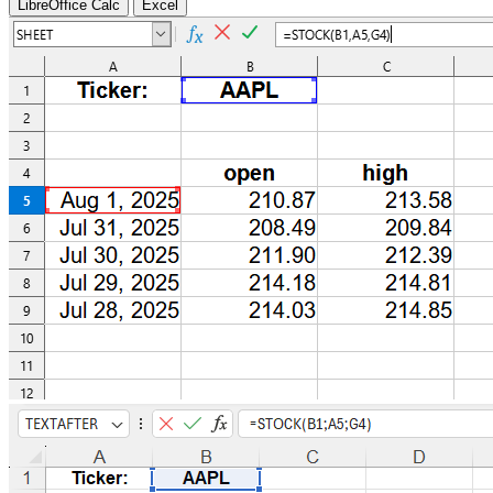
LibreOffice Calc
Excel