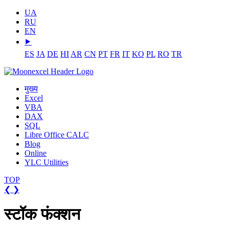
UA
RU
EN
⯈
ES
JA
DE
HI
AR
CN
PT
FR
IT
KO
PL
RO
TR
मुख्य
Excel
VBA
DAX
SQL
Libre Office CALC
Blog
Online
YLC Utilities
TOP
❮
❯
स्टॉक फंक्शन