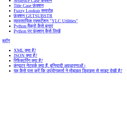
Sentence Case फ़ंक्शन
Title Case फ़ंक्शन
Fuzzy Lookup
समारोह
फ़ंक्शन GETSUBSTR
व्यावसायिक एक्सटेंशन "YLC Utilities"
Python मैक्रो कैसे बनाएं
Python पर फ़ंक्शन कैसे लिखें
ब्लॉग
XML क्या है?
JSON क्या है?
रिफैक्टरिंग क्या है?
कंप्यूटर नेटवर्क क्या हैं. बुनियादी अवधारणाओं।
यह कैसे पता करें कि उपयोगकर्ता ने मोबाइल डिवाइस से साइट देखी है?