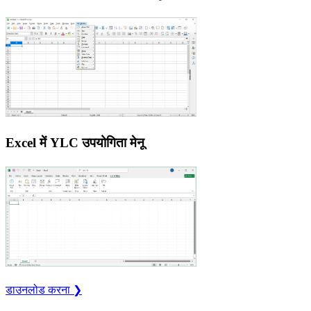
Excel में YLC उपयोगिता मेनू
डाउनलोड करना ❯