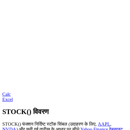
Calc
Excel
STOCK() विवरण
STOCK() फंक्शन निर्दिष्ट स्टॉक सिंबल (उदाहरण के लिए,
AAPL
,
NVDA
) और चुनी गई तारीख के आधार पर सीधे
Yahoo Finance वेबसाइट