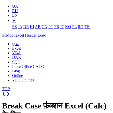
UA
RU
EN
⯈
ES
JA
DE
HI
AR
CN
PT
FR
IT
KO
PL
RO
TR
मुख्य
Excel
VBA
DAX
SQL
Libre Office CALC
Blog
Online
YLC Utilities
TOP
❮
❯
Break Case फ़ंक्शन Excel (Calc)