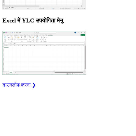
Excel में YLC उपयोगिता मेनू
डाउनलोड करना ❯