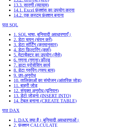
13.3. सारणी (व्यायाम)
14.1. Excel फ़ंक्शंस का उपयोग करना
14.2. एक कस्टम फ़ंक्शन बनाना
पाठ SQL
1. SQL भाषा, बुनियादी अवधारणाएँ।
2. डेटा चयन (चयन करें)
3. डेटा सॉर्टिंग (क्रमानुसार)
4. डेटा फ़िल्टरिंग (कहां)
5. मेटाचैक्टर का उपयोग (जैसे)
6. गणना (गणना) फ़ील्ड
7. डाटा प्रोसेसिंग कार्य
8. डेटा ग्रुपिंग (ग्रुप बाय)
9. उप-अनुरोध
10. तालिकाओं का संयोजन (आंतरिक जोड़)
11. बाहरी जोड़
12. संयुक्त अनुरोध (यूनियन)
13. डेटा जोड़ना (INSERT INTO)
14. टेबल बनाना (CREATE TABLE)
पाठ DAX
1. DAX क्या है। बुनियादी अवधारणाओं।
2. फ़ंक्शन CALCULATE