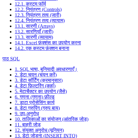
12.1. कस्टम फॉर्म
12.2. नियंत्रण (Controls)
12.3. नियंत्रण तत्व (जारी)
12.4. नियंत्रण तत्व (व्यायाम)
13.1. सारणी (Arrays)
13.2. सारणियाँ (जारी)
13.3. सारणी (व्यायाम)
14.1. Excel फ़ंक्शंस का उपयोग करना
14.2. एक कस्टम फ़ंक्शन बनाना
पाठ SQL
1. SQL भाषा, बुनियादी अवधारणाएँ।
2. डेटा चयन (चयन करें)
3. डेटा सॉर्टिंग (क्रमानुसार)
4. डेटा फ़िल्टरिंग (कहां)
5. मेटाचैक्टर का उपयोग (जैसे)
6. गणना (गणना) फ़ील्ड
7. डाटा प्रोसेसिंग कार्य
8. डेटा ग्रुपिंग (ग्रुप बाय)
9. उप-अनुरोध
10. तालिकाओं का संयोजन (आंतरिक जोड़)
11. बाहरी जोड़
12. संयुक्त अनुरोध (यूनियन)
13. डेटा जोड़ना (INSERT INTO)