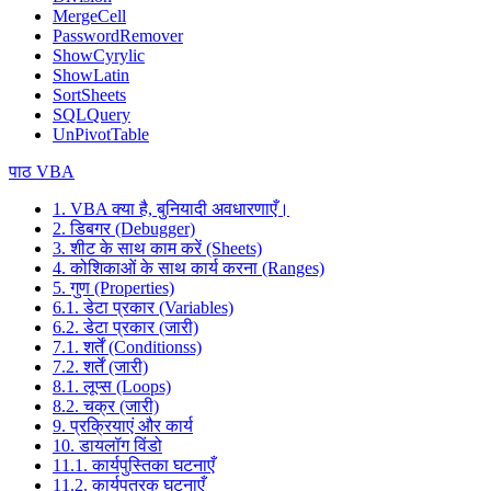
MergeCell
PasswordRemover
ShowCyrylic
ShowLatin
SortSheets
SQLQuery
UnPivotTable
पाठ VBA
1. VBA क्या है, बुनियादी अवधारणाएँ।
2. डिबगर (Debugger)
3. शीट के साथ काम करें (Sheets)
4. कोशिकाओं के साथ कार्य करना (Ranges)
5. गुण (Properties)
6.1. डेटा प्रकार (Variables)
6.2. डेटा प्रकार (जारी)
7.1. शर्तें (Conditionss)
7.2. शर्तें (जारी)
8.1. लूप्स (Loops)
8.2. चक्र (जारी)
9. प्रक्रियाएं और कार्य
10. डायलॉग विंडो
11.1. कार्यपुस्तिका घटनाएँ
11.2. कार्यपत्रक घटनाएँ