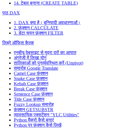
14. टेबल बनाना (CREATE TABLE)
पाठ DAX
1. DAX क्या है। बुनियादी अवधारणाओं।
2. फ़ंक्शन CALCULATE
3. डेटा चयन फ़ंक्शन FILTER
लिब्रे ऑफिस कैल्क
एनबीयू वेबसाइट से मुद्रा दरों का आयात
अंग्रेजी में लिखा योग
तालिकाओं को पुनर्व्यवस्थित करें (Unpivot)
समारोह
Google Translate
Camel Case फ़ंक्शन
Snake Case फ़ंक्शन
Kebab Case फ़ंक्शन
Break Case फ़ंक्शन
Sentence Case फ़ंक्शन
Title Case फ़ंक्शन
Fuzzy Lookup
समारोह
फ़ंक्शन GETSUBSTR
व्यावसायिक एक्सटेंशन "YLC Utilities"
Python मैक्रो कैसे बनाएं
Python पर फ़ंक्शन कैसे लिखें