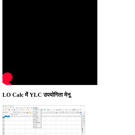
LO Calc में YLC उपयोगिता मेनू