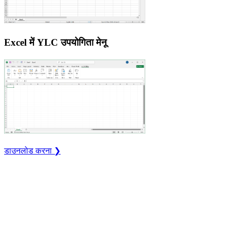
Excel में YLC उपयोगिता मेनू
डाउनलोड करना ❯