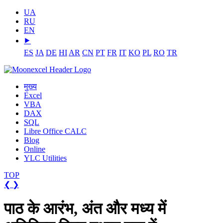
UA
RU
EN
⯈
ES
JA
DE
HI
AR
CN
PT
FR
IT
KO
PL
RO
TR
मुख्य
Excel
VBA
DAX
SQL
Libre Office CALC
Blog
Online
YLC Utilities
TOP
❮
❯
पाठ के आरंभ, अंत और मध्य में