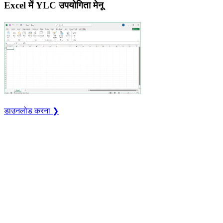
Excel में YLC उपयोगिता मेनू
डाउनलोड करना ❯