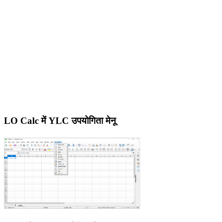
LO Calc में YLC उपयोगिता मेनू