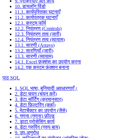
9. प्रक्रियाएं और कार्य
10. डायलॉग विंडो
11.1. कार्यपुस्तिका घटनाएँ
11.2. कार्यपत्रक घटनाएँ
12.1. कस्टम फॉर्म
12.2. नियंत्रण (Controls)
12.3. नियंत्रण तत्व (जारी)
12.4. नियंत्रण तत्व (व्यायाम)
13.1. सारणी (Arrays)
13.2. सारणियाँ (जारी)
13.3. सारणी (व्यायाम)
14.1. Excel फ़ंक्शंस का उपयोग करना
14.2. एक कस्टम फ़ंक्शन बनाना
पाठ SQL
1. SQL भाषा, बुनियादी अवधारणाएँ।
2. डेटा चयन (चयन करें)
3. डेटा सॉर्टिंग (क्रमानुसार)
4. डेटा फ़िल्टरिंग (कहां)
5. मेटाचैक्टर का उपयोग (जैसे)
6. गणना (गणना) फ़ील्ड
7. डाटा प्रोसेसिंग कार्य
8. डेटा ग्रुपिंग (ग्रुप बाय)
9. उप-अनुरोध