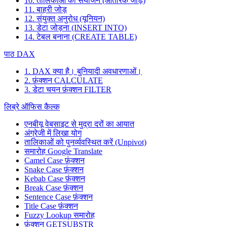
10. तालिकाओं का संयोजन (आंतरिक जोड़)
11. बाहरी जोड़
12. संयुक्त अनुरोध (यूनियन)
13. डेटा जोड़ना (INSERT INTO)
14. टेबल बनाना (CREATE TABLE)
पाठ DAX
1. DAX क्या है। बुनियादी अवधारणाओं।
2. फ़ंक्शन CALCULATE
3. डेटा चयन फ़ंक्शन FILTER
लिब्रे ऑफिस कैल्क
एनबीयू वेबसाइट से मुद्रा दरों का आयात
अंग्रेजी में लिखा योग
तालिकाओं को पुनर्व्यवस्थित करें (Unpivot)
समारोह
Google Translate
Camel Case फ़ंक्शन
Snake Case फ़ंक्शन
Kebab Case फ़ंक्शन
Break Case फ़ंक्शन
Sentence Case फ़ंक्शन
Title Case फ़ंक्शन
Fuzzy Lookup
समारोह
फ़ंक्शन GETSUBSTR