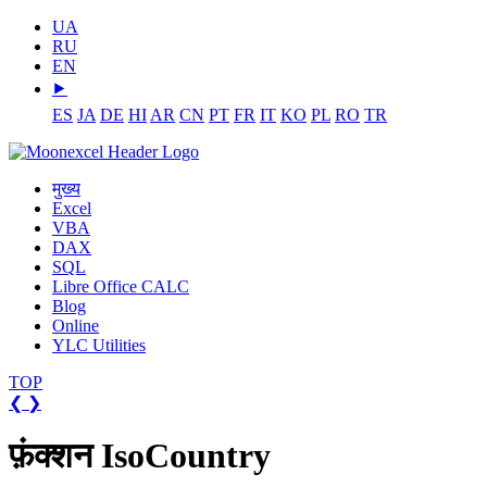
UA
RU
EN
⯈
ES
JA
DE
HI
AR
CN
PT
FR
IT
KO
PL
RO
TR
मुख्य
Excel
VBA
DAX
SQL
Libre Office CALC
Blog
Online
YLC Utilities
TOP
❮
❯
फ़ंक्शन IsoCountry