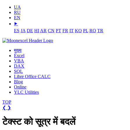
UA
RU
EN
⯈
ES
JA
DE
HI
AR
CN
PT
FR
IT
KO
PL
RO
TR
मुख्य
Excel
VBA
DAX
SQL
Libre Office CALC
Blog
Online
YLC Utilities
TOP
❮
❯
टेक्स्ट को सूत्र में बदलें