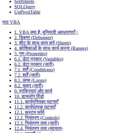
SortSheets
SQLQuery
UnPivotTable
पाठ VBA
1. VBA क्या है, बुनियादी अवधारणाएँ।
2. डिबगर (Debugger)
3. शीट के साथ काम करें (Sheets)
4. कोशिकाओं के साथ कार्य करना (Ranges)
5. गुण (Properties)
6.1. डेटा प्रकार (Variables)
6.2. डेटा प्रकार (जारी)
7.1. शर्तें (Conditionss)
7.2. शर्तें (जारी)
8.1. लूप्स (Loops)
8.2. चक्र (जारी)
9. प्रक्रियाएं और कार्य
10. डायलॉग विंडो
11.1. कार्यपुस्तिका घटनाएँ
11.2. कार्यपत्रक घटनाएँ
12.1. कस्टम फॉर्म
12.2. नियंत्रण (Controls)
12.3. नियंत्रण तत्व (जारी)
12.4. नियंत्रण तत्व (व्यायाम)