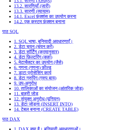
13.1. सारणी (Arrays)
13.2. सारणियाँ (जारी)
13.3. सारणी (व्यायाम)
14.1. Excel फ़ंक्शंस का उपयोग करना
14.2. एक कस्टम फ़ंक्शन बनाना
पाठ SQL
1. SQL भाषा, बुनियादी अवधारणाएँ।
2. डेटा चयन (चयन करें)
3. डेटा सॉर्टिंग (क्रमानुसार)
4. डेटा फ़िल्टरिंग (कहां)
5. मेटाचैक्टर का उपयोग (जैसे)
6. गणना (गणना) फ़ील्ड
7. डाटा प्रोसेसिंग कार्य
8. डेटा ग्रुपिंग (ग्रुप बाय)
9. उप-अनुरोध
10. तालिकाओं का संयोजन (आंतरिक जोड़)
11. बाहरी जोड़
12. संयुक्त अनुरोध (यूनियन)
13. डेटा जोड़ना (INSERT INTO)
14. टेबल बनाना (CREATE TABLE)
पाठ DAX
1. DAX क्या है। बुनियादी अवधारणाओं।