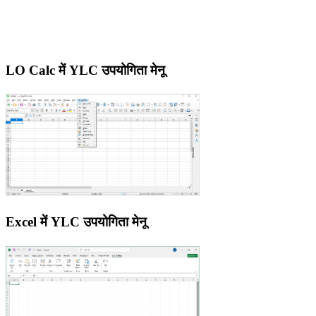
LO Calc में YLC उपयोगिता मेनू
Excel में YLC उपयोगिता मेनू