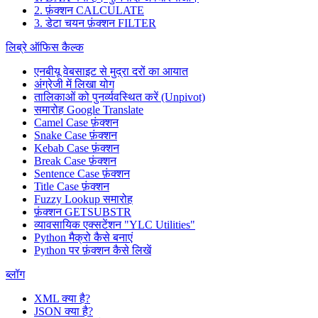
2. फ़ंक्शन CALCULATE
3. डेटा चयन फ़ंक्शन FILTER
लिब्रे ऑफिस कैल्क
एनबीयू वेबसाइट से मुद्रा दरों का आयात
अंग्रेजी में लिखा योग
तालिकाओं को पुनर्व्यवस्थित करें (Unpivot)
समारोह
Google Translate
Camel Case फ़ंक्शन
Snake Case फ़ंक्शन
Kebab Case फ़ंक्शन
Break Case फ़ंक्शन
Sentence Case फ़ंक्शन
Title Case फ़ंक्शन
Fuzzy Lookup
समारोह
फ़ंक्शन GETSUBSTR
व्यावसायिक एक्सटेंशन "YLC Utilities"
Python मैक्रो कैसे बनाएं
Python पर फ़ंक्शन कैसे लिखें
ब्लॉग
XML क्या है?
JSON क्या है?