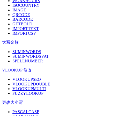
WORKHOURS
ISOCOUNTRY
IMAGE
QRCODE
BARCODE
GETBOLD
IMPORTTEXT
IMPORTCSV
大写金额
SUMINWORDS
SUMINWORDSVAT
SPELLNUMBER
VLOOKUP 修改
VLOOKUPSEQ
VLOOKUPDOUBLE
VLOOKUPMULTI
FUZZYLOOKUP
更改大小写
PASCALCASE