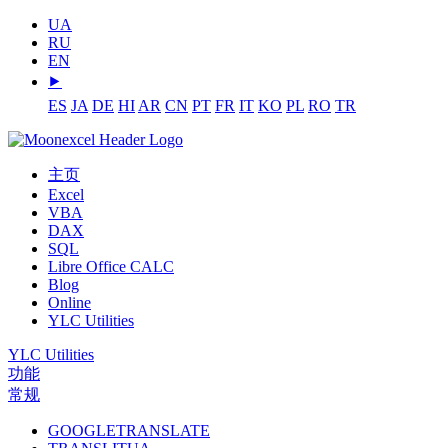
UA
RU
EN
⯈
ES
JA
DE
HI
AR
CN
PT
FR
IT
KO
PL
RO
TR
主页
Excel
VBA
DAX
SQL
Libre Office CALC
Blog
Online
YLC Utilities
YLC Utilities
功能
常规
GOOGLETRANSLATE