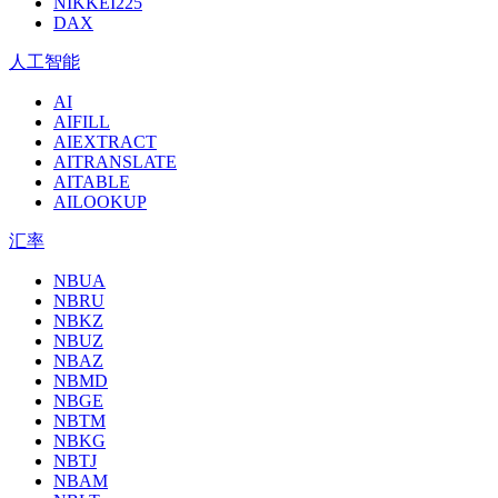
NIKKEI225
DAX
人工智能
AI
AIFILL
AIEXTRACT
AITRANSLATE
AITABLE
AILOOKUP
汇率
NBUA
NBRU
NBKZ
NBUZ
NBAZ
NBMD
NBGE
NBTM
NBKG
NBTJ
NBAM