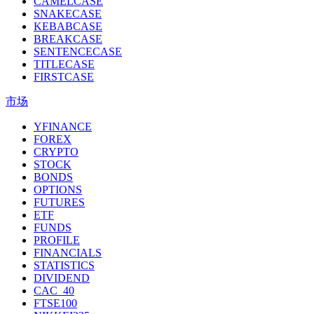
CAMELCASE
SNAKECASE
KEBABCASE
BREAKCASE
SENTENCECASE
TITLECASE
FIRSTCASE
市场
YFINANCE
FOREX
CRYPTO
STOCK
BONDS
OPTIONS
FUTURES
ETF
FUNDS
PROFILE
FINANCIALS
STATISTICS
DIVIDEND
CAC_40
FTSE100