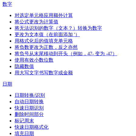
数字
对选定单元格应用额外计算
将公式更改为计算值
将无法识别的数字（文本？）转换为数字
更改为文本值（在前面添加 '）
用格式化后的值填充单元格
将负数更改为正数，反之亦然
将负号从末尾移动到开头（例如，47- 变为 -47）
使用有效小数位数
隐藏数值
用大写文字书写数字或金额
日期
日期转换/识别
自动日期转换
快速日期识别
删除时间部分
标记周末
快速日期格式化
填充日期