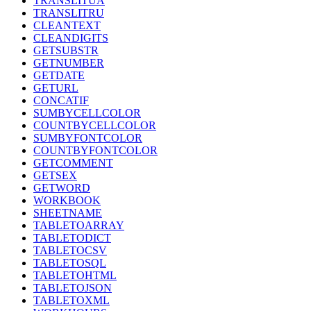
TRANSLITUA
TRANSLITRU
CLEANTEXT
CLEANDIGITS
GETSUBSTR
GETNUMBER
GETDATE
GETURL
CONCATIF
SUMBYCELLCOLOR
COUNTBYCELLCOLOR
SUMBYFONTCOLOR
COUNTBYFONTCOLOR
GETCOMMENT
GETSEX
GETWORD
WORKBOOK
SHEETNAME
TABLETOARRAY
TABLETODICT
TABLETOCSV
TABLETOSQL
TABLETOHTML
TABLETOJSON
TABLETOXML