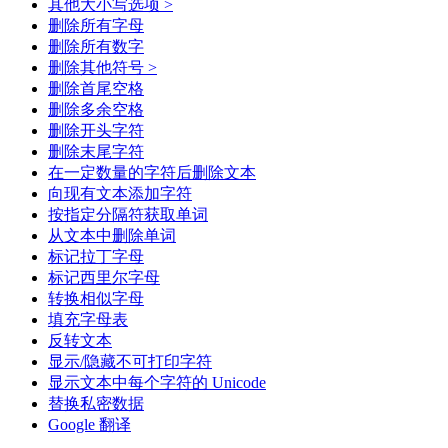
其他大小写选项 >
删除所有字母
删除所有数字
删除其他符号 >
删除首尾空格
删除多余空格
删除开头字符
删除末尾字符
在一定数量的字符后删除文本
向现有文本添加字符
按指定分隔符获取单词
从文本中删除单词
标记拉丁字母
标记西里尔字母
转换相似字母
填充字母表
反转文本
显示/隐藏不可打印字符
显示文本中每个字符的 Unicode
替换私密数据
Google 翻译