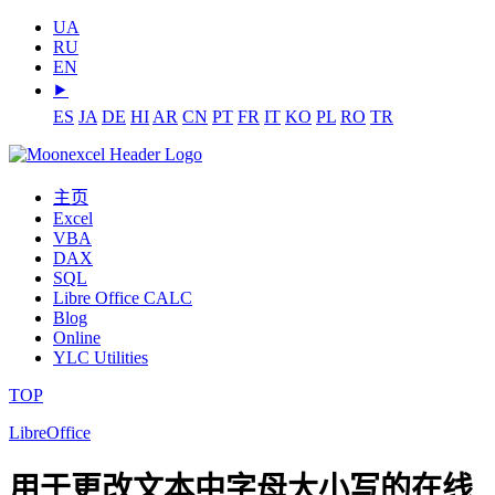
UA
RU
EN
⯈
ES
JA
DE
HI
AR
CN
PT
FR
IT
KO
PL
RO
TR
主页
Excel
VBA
DAX
SQL
Libre Office CALC
Blog
Online
YLC Utilities
TOP
LibreOffice
用于更改文本中字母大小写的在线