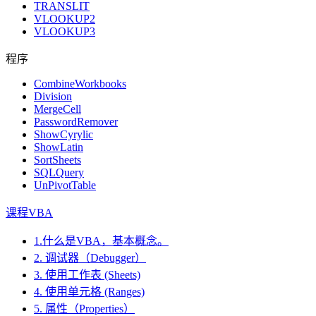
TRANSLIT
VLOOKUP2
VLOOKUP3
程序
CombineWorkbooks
Division
MergeCell
PasswordRemover
ShowCyrylic
ShowLatin
SortSheets
SQLQuery
UnPivotTable
课程VBA
1.什么是VBA，基本概念。
2. 调试器（Debugger）
3. 使用工作表 (Sheets)
4. 使用单元格 (Ranges)
5. 属性（Properties）