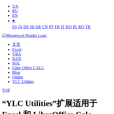
UA
RU
EN
⯈
ES
JA
DE
HI
AR
CN
PT
FR
IT
KO
PL
RO
TR
主页
Excel
VBA
DAX
SQL
Libre Office CALC
Blog
Online
YLC Utilities
TOP
“YLC Utilities”扩展适用于