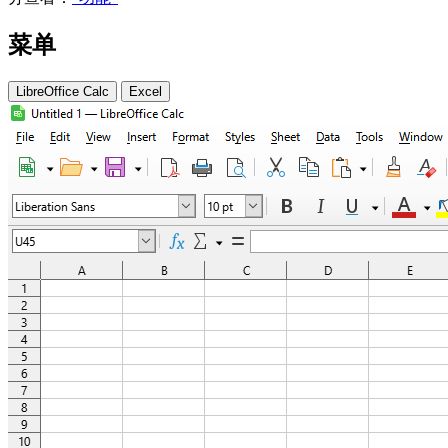
菜单
LibreOffice Calc
Excel