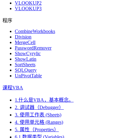
VLOOKUP2
VLOOKUP3
程序
CombineWorkbooks
Division
MergeCell
PasswordRemover
ShowCyrylic
ShowLatin
SortSheets
SQLQuery
UnPivotTable
课程VBA
1.什么是VBA，基本概念。
2. 调试器（Debugger）
3. 使用工作表 (Sheets)
4. 使用单元格 (Ranges)
5. 属性（Properties）
6.1.数据类型 (Variables)