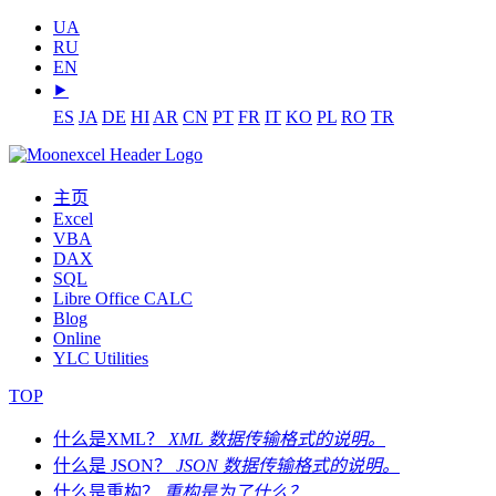
UA
RU
EN
⯈
ES
JA
DE
HI
AR
CN
PT
FR
IT
KO
PL
RO
TR
主页
Excel
VBA
DAX
SQL
Libre Office CALC
Blog
Online
YLC Utilities
TOP
什么是XML？
XML 数据传输格式的说明。
什么是 JSON？
JSON 数据传输格式的说明。
什么是重构？
重构是为了什么？