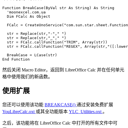
Function BreakCase(ByVal str As String) As String

  'moonexcel.com.ua

  Dim FCalc As Object

  FCalc = CreateUnoService("com.sun.star.sheet.Function
  str = Replace(str,"-"," ")

  str = Replace(str,"_"," ")  

  str = FCalc.callFunction("TRIM", Array(str))  

  str = FCalc.callFunction("REGEX", Array(str,"([:lower
  BreakCase = LCase(str)        

然后关闭 Macro Editor，返回到 LibreOffice Calc 并在任何单元
格中使用我们的新函数。
使用扩展
您还可以使用该功能
BREAKCASE()
通过安装免费扩展
YouLibreCalc.oxt
或其全功能版本
YLC_Utilities.oxt
。
之后，该功能将在 LibreOffice Calc 中打开的所有文件中可