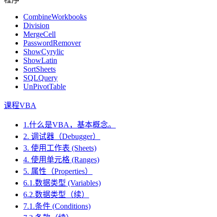
CombineWorkbooks
Division
MergeCell
PasswordRemover
ShowCyrylic
ShowLatin
SortSheets
SQLQuery
UnPivotTable
课程VBA
1.什么是VBA，基本概念。
2. 调试器（Debugger）
3. 使用工作表 (Sheets)
4. 使用单元格 (Ranges)
5. 属性（Properties）
6.1.数据类型 (Variables)
6.2.数据类型（续）
7.1.条件 (Conditions)