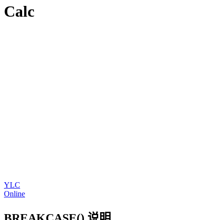
Calc
YLC
Online
BREAKCASE() 说明