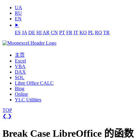
UA
RU
EN
⯈
ES
JA
DE
HI
AR
CN
PT
FR
IT
KO
PL
RO
TR
主页
Excel
VBA
DAX
SQL
Libre Office CALC
Blog
Online
YLC Utilities
TOP
❮
❯
Break Case LibreOffice 的函数