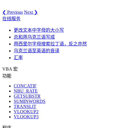
❮ Previous
Next ❯
在线服务
更改文本中字母的大小写
总和用乌克兰语写成
用西里尔字母搜索拉丁语，反之亦然
乌克兰语至英语的音译
汇率
VBA 宏
功能
CONCATIF
NBU_RATE
GETSUBSTR
SUMINWORDS
TRANSLIT
VLOOKUP2
VLOOKUP3
程序