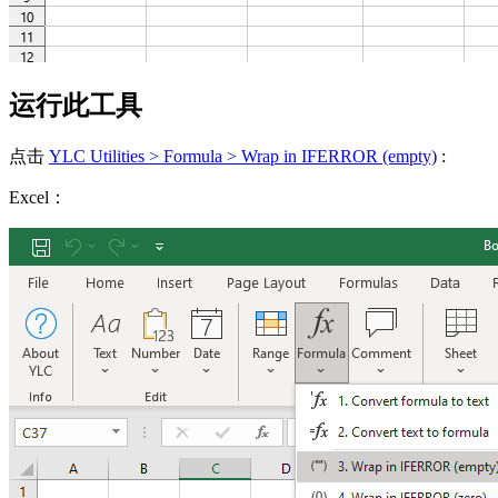
运行此工具
点击
YLC Utilities > Formula > Wrap in IFERROR (empty)
:
Excel：