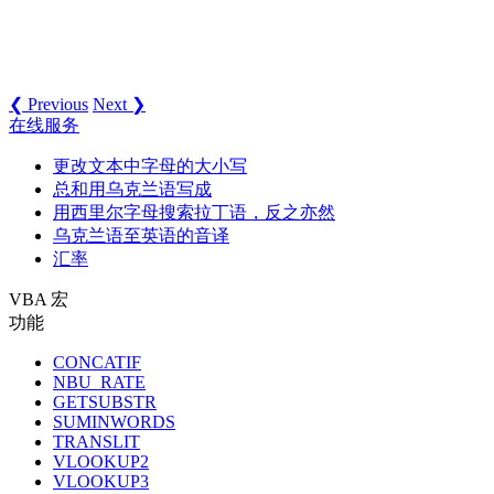
❮ Previous
Next ❯
在线服务
更改文本中字母的大小写
总和用乌克兰语写成
用西里尔字母搜索拉丁语，反之亦然
乌克兰语至英语的音译
汇率
VBA 宏
功能
CONCATIF
NBU_RATE
GETSUBSTR
SUMINWORDS
TRANSLIT
VLOOKUP2
VLOOKUP3