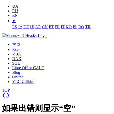
UA
RU
EN
⯈
ES
JA
DE
HI
AR
CN
PT
FR
IT
KO
PL
RO
TR
主页
Excel
VBA
DAX
SQL
Libre Office CALC
Blog
Online
YLC Utilities
TOP
❮
❯
如果出错则显示“空”