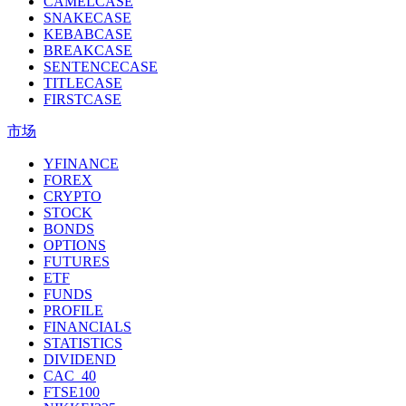
CAMELCASE
SNAKECASE
KEBABCASE
BREAKCASE
SENTENCECASE
TITLECASE
FIRSTCASE
市场
YFINANCE
FOREX
CRYPTO
STOCK
BONDS
OPTIONS
FUTURES
ETF
FUNDS
PROFILE
FINANCIALS
STATISTICS
DIVIDEND
CAC_40
FTSE100