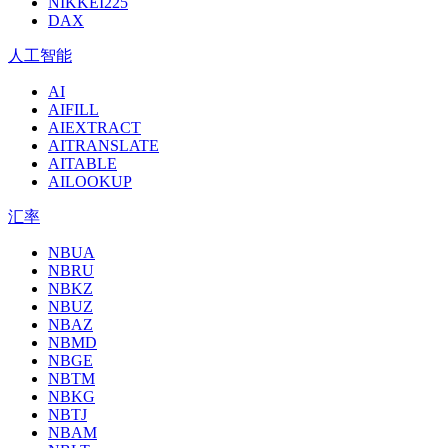
NIKKEI225
DAX
人工智能
AI
AIFILL
AIEXTRACT
AITRANSLATE
AITABLE
AILOOKUP
汇率
NBUA
NBRU
NBKZ
NBUZ
NBAZ
NBMD
NBGE
NBTM
NBKG
NBTJ
NBAM