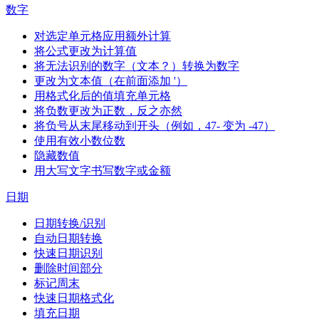
数字
对选定单元格应用额外计算
将公式更改为计算值
将无法识别的数字（文本？）转换为数字
更改为文本值（在前面添加 '）
用格式化后的值填充单元格
将负数更改为正数，反之亦然
将负号从末尾移动到开头（例如，47- 变为 -47）
使用有效小数位数
隐藏数值
用大写文字书写数字或金额
日期
日期转换/识别
自动日期转换
快速日期识别
删除时间部分
标记周末
快速日期格式化
填充日期