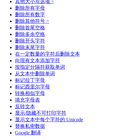
其他大小写选项 >
删除所有字母
删除所有数字
删除其他符号 >
删除首尾空格
删除多余空格
删除开头字符
删除末尾字符
在一定数量的字符后删除文本
向现有文本添加字符
按指定分隔符获取单词
从文本中删除单词
标记拉丁字母
标记西里尔字母
转换相似字母
填充字母表
反转文本
显示/隐藏不可打印字符
显示文本中每个字符的 Unicode
替换私密数据
Google 翻译