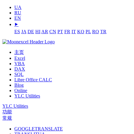
UA
RU
EN
⯈
ES
JA
DE
HI
AR
CN
PT
FR
IT
KO
PL
RO
TR
主页
Excel
VBA
DAX
SQL
Libre Office CALC
Blog
Online
YLC Utilities
YLC Utilities
功能
常规
GOOGLETRANSLATE