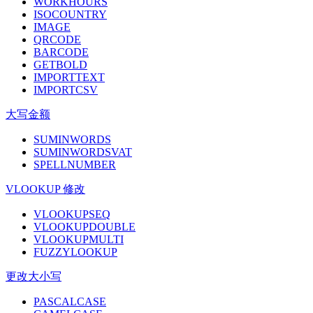
WORKHOURS
ISOCOUNTRY
IMAGE
QRCODE
BARCODE
GETBOLD
IMPORTTEXT
IMPORTCSV
大写金额
SUMINWORDS
SUMINWORDSVAT
SPELLNUMBER
VLOOKUP 修改
VLOOKUPSEQ
VLOOKUPDOUBLE
VLOOKUPMULTI
FUZZYLOOKUP
更改大小写
PASCALCASE