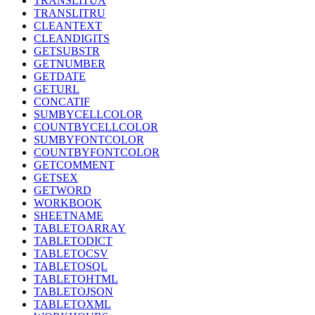
TRANSLITUA
TRANSLITRU
CLEANTEXT
CLEANDIGITS
GETSUBSTR
GETNUMBER
GETDATE
GETURL
CONCATIF
SUMBYCELLCOLOR
COUNTBYCELLCOLOR
SUMBYFONTCOLOR
COUNTBYFONTCOLOR
GETCOMMENT
GETSEX
GETWORD
WORKBOOK
SHEETNAME
TABLETOARRAY
TABLETODICT
TABLETOCSV
TABLETOSQL
TABLETOHTML
TABLETOJSON
TABLETOXML