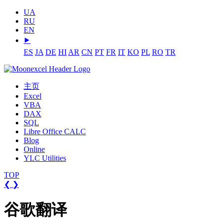
UA
RU
EN
⯈
ES
JA
DE
HI
AR
CN
PT
FR
IT
KO
PL
RO
TR
主页
Excel
VBA
DAX
SQL
Libre Office CALC
Blog
Online
YLC Utilities
TOP
❮
❯
谷歌翻译