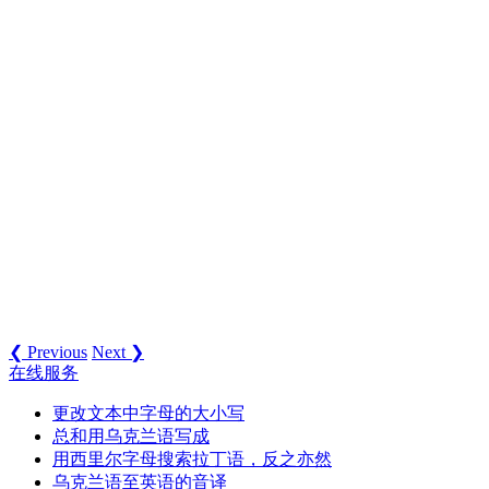
❮ Previous
Next ❯
在线服务
更改文本中字母的大小写
总和用乌克兰语写成
用西里尔字母搜索拉丁语，反之亦然
乌克兰语至英语的音译