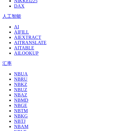
NIKKEI225
DAX
人工智能
AI
AIFILL
AIEXTRACT
AITRANSLATE
AITABLE
AILOOKUP
汇率
NBUA
NBRU
NBKZ
NBUZ
NBAZ
NBMD
NBGE
NBTM
NBKG
NBTJ
NBAM