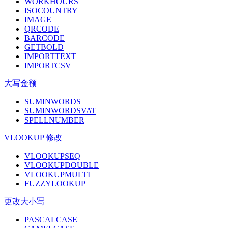
WORKHOURS
ISOCOUNTRY
IMAGE
QRCODE
BARCODE
GETBOLD
IMPORTTEXT
IMPORTCSV
大写金额
SUMINWORDS
SUMINWORDSVAT
SPELLNUMBER
VLOOKUP 修改
VLOOKUPSEQ
VLOOKUPDOUBLE
VLOOKUPMULTI
FUZZYLOOKUP
更改大小写
PASCALCASE