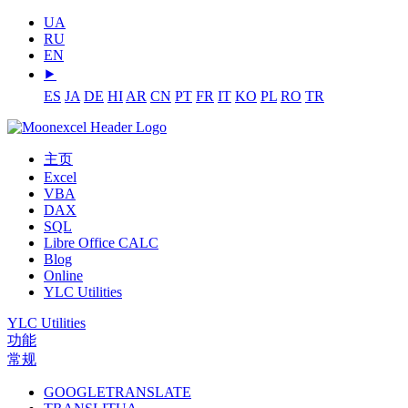
UA
RU
EN
⯈
ES
JA
DE
HI
AR
CN
PT
FR
IT
KO
PL
RO
TR
主页
Excel
VBA
DAX
SQL
Libre Office CALC
Blog
Online
YLC Utilities
YLC Utilities
功能
常规
GOOGLETRANSLATE