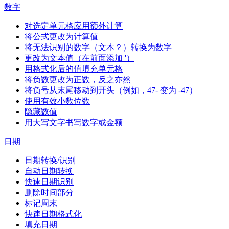
数字
对选定单元格应用额外计算
将公式更改为计算值
将无法识别的数字（文本？）转换为数字
更改为文本值（在前面添加 '）
用格式化后的值填充单元格
将负数更改为正数，反之亦然
将负号从末尾移动到开头（例如，47- 变为 -47）
使用有效小数位数
隐藏数值
用大写文字书写数字或金额
日期
日期转换/识别
自动日期转换
快速日期识别
删除时间部分
标记周末
快速日期格式化
填充日期