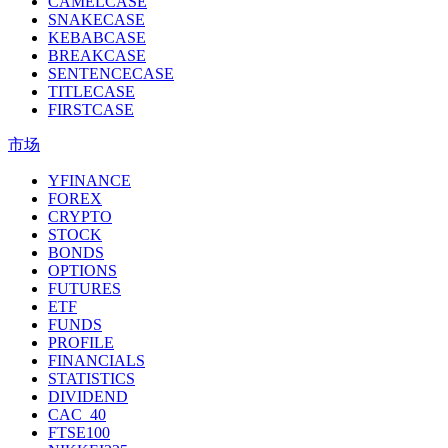
CAMELCASE
SNAKECASE
KEBABCASE
BREAKCASE
SENTENCECASE
TITLECASE
FIRSTCASE
市场
YFINANCE
FOREX
CRYPTO
STOCK
BONDS
OPTIONS
FUTURES
ETF
FUNDS
PROFILE
FINANCIALS
STATISTICS
DIVIDEND
CAC_40
FTSE100