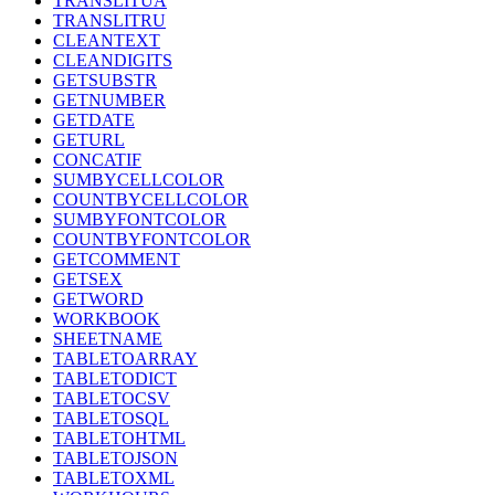
TRANSLITUA
TRANSLITRU
CLEANTEXT
CLEANDIGITS
GETSUBSTR
GETNUMBER
GETDATE
GETURL
CONCATIF
SUMBYCELLCOLOR
COUNTBYCELLCOLOR
SUMBYFONTCOLOR
COUNTBYFONTCOLOR
GETCOMMENT
GETSEX
GETWORD
WORKBOOK
SHEETNAME
TABLETOARRAY
TABLETODICT
TABLETOCSV
TABLETOSQL
TABLETOHTML
TABLETOJSON
TABLETOXML