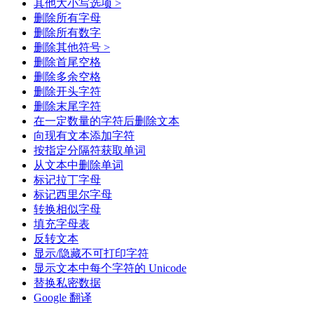
其他大小写选项 >
删除所有字母
删除所有数字
删除其他符号 >
删除首尾空格
删除多余空格
删除开头字符
删除末尾字符
在一定数量的字符后删除文本
向现有文本添加字符
按指定分隔符获取单词
从文本中删除单词
标记拉丁字母
标记西里尔字母
转换相似字母
填充字母表
反转文本
显示/隐藏不可打印字符
显示文本中每个字符的 Unicode
替换私密数据
Google 翻译