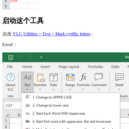
启动这个工具
点击
YLC Utilities > Text > Mark cyrillic letters
:
Excel：