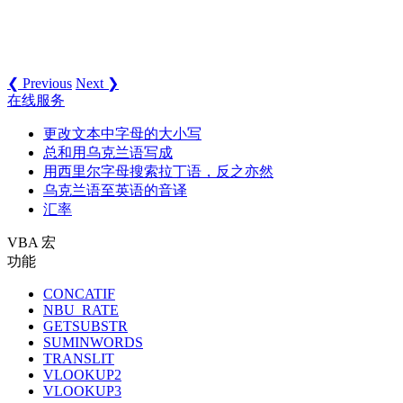
❮ Previous
Next ❯
在线服务
更改文本中字母的大小写
总和用乌克兰语写成
用西里尔字母搜索拉丁语，反之亦然
乌克兰语至英语的音译
汇率
VBA 宏
功能
CONCATIF
NBU_RATE
GETSUBSTR
SUMINWORDS
TRANSLIT
VLOOKUP2
VLOOKUP3