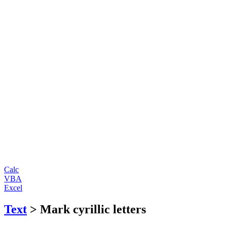
Calc
VBA
Excel
Text
> Mark cyrillic letters