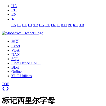
UA
RU
EN
⯈
ES
JA
DE
HI
AR
CN
PT
FR
IT
KO
PL
RO
TR
主页
Excel
VBA
DAX
SQL
Libre Office CALC
Blog
Online
YLC Utilities
TOP
❮
❯
标记西里尔字母