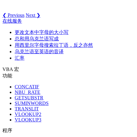
❮ Previous
Next ❯
在线服务
更改文本中字母的大小写
总和用乌克兰语写成
用西里尔字母搜索拉丁语，反之亦然
乌克兰语至英语的音译
汇率
VBA 宏
功能
CONCATIF
NBU_RATE
GETSUBSTR
SUMINWORDS
TRANSLIT
VLOOKUP2
VLOOKUP3
程序