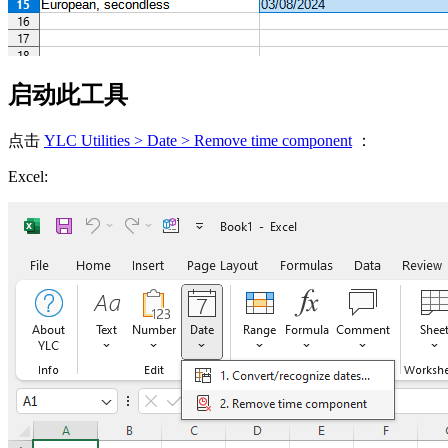
启动此工具
点击
YLC Utilities > Date > Remove time component
：
Excel: