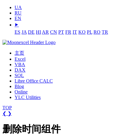
UA
RU
EN
⯈
ES
JA
DE
HI
AR
CN
PT
FR
IT
KO
PL
RO
TR
主页
Excel
VBA
DAX
SQL
Libre Office CALC
Blog
Online
YLC Utilities
TOP
❮
❯
删除时间组件