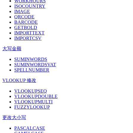
WORKHOURS
ISOCOUNTRY
IMAGE
QRCODE
BARCODE
GETBOLD
IMPORTTEXT
IMPORTCSV
大写金额
SUMINWORDS
SUMINWORDSVAT
SPELLNUMBER
VLOOKUP 修改
VLOOKUPSEQ
VLOOKUPDOUBLE
VLOOKUPMULTI
FUZZYLOOKUP
更改大小写
PASCALCASE