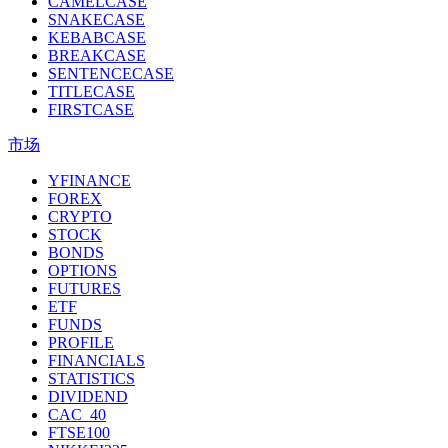
CAMELCASE
SNAKECASE
KEBABCASE
BREAKCASE
SENTENCECASE
TITLECASE
FIRSTCASE
市场
YFINANCE
FOREX
CRYPTO
STOCK
BONDS
OPTIONS
FUTURES
ETF
FUNDS
PROFILE
FINANCIALS
STATISTICS
DIVIDEND
CAC_40
FTSE100