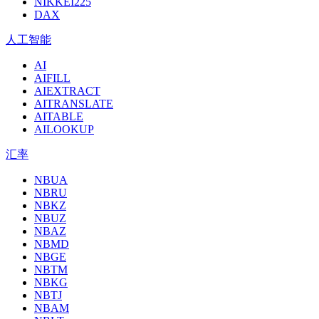
NIKKEI225
DAX
人工智能
AI
AIFILL
AIEXTRACT
AITRANSLATE
AITABLE
AILOOKUP
汇率
NBUA
NBRU
NBKZ
NBUZ
NBAZ
NBMD
NBGE
NBTM
NBKG
NBTJ
NBAM