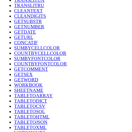
TRANSLITUA
TRANSLITRU
CLEANTEXT
CLEANDIGITS
GETSUBSTR
GETNUMBER
GETDATE
GETURL
CONCATIF
SUMBYCELLCOLOR
COUNTBYCELLCOLOR
SUMBYFONTCOLOR
COUNTBYFONTCOLOR
GETCOMMENT
GETSEX
GETWORD
WORKBOOK
SHEETNAME
TABLETOARRAY
TABLETODICT
TABLETOCSV
TABLETOSQL
TABLETOHTML
TABLETOJSON
TABLETOXML