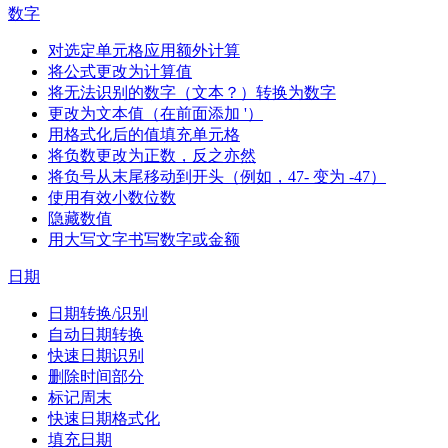
数字
对选定单元格应用额外计算
将公式更改为计算值
将无法识别的数字（文本？）转换为数字
更改为文本值（在前面添加 '）
用格式化后的值填充单元格
将负数更改为正数，反之亦然
将负号从末尾移动到开头（例如，47- 变为 -47）
使用有效小数位数
隐藏数值
用大写文字书写数字或金额
日期
日期转换/识别
自动日期转换
快速日期识别
删除时间部分
标记周末
快速日期格式化
填充日期