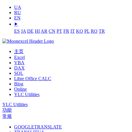
UA
RU
EN
⯈
ES
JA
DE
HI
AR
CN
PT
FR
IT
KO
PL
RO
TR
主页
Excel
VBA
DAX
SQL
Libre Office CALC
Blog
Online
YLC Utilities
YLC Utilities
功能
常规
GOOGLETRANSLATE