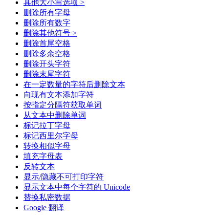
其他大小写选项 >
删除所有字母
删除所有数字
删除其他符号 >
删除首尾空格
删除多余空格
删除开头字符
删除末尾字符
在一定数量的字符后删除文本
向现有文本添加字符
按指定分隔符获取单词
从文本中删除单词
标记拉丁字母
标记西里尔字母
转换相似字母
填充字母表
反转文本
显示/隐藏不可打印字符
显示文本中每个字符的 Unicode
替换私密数据
Google 翻译