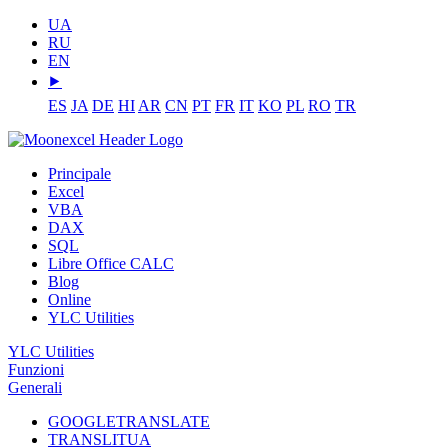
UA
RU
EN
⯈
ES
JA
DE
HI
AR
CN
PT
FR
IT
KO
PL
RO
TR
Principale
Excel
VBA
DAX
SQL
Libre Office CALC
Blog
Online
YLC Utilities
YLC Utilities
Funzioni
Generali
GOOGLETRANSLATE
TRANSLITUA