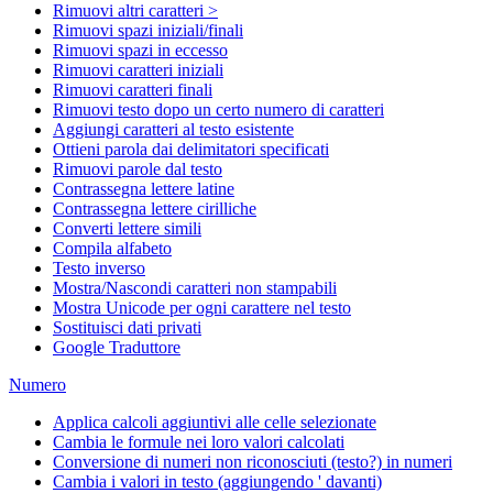
Rimuovi altri caratteri >
Rimuovi spazi iniziali/finali
Rimuovi spazi in eccesso
Rimuovi caratteri iniziali
Rimuovi caratteri finali
Rimuovi testo dopo un certo numero di caratteri
Aggiungi caratteri al testo esistente
Ottieni parola dai delimitatori specificati
Rimuovi parole dal testo
Contrassegna lettere latine
Contrassegna lettere cirilliche
Converti lettere simili
Compila alfabeto
Testo inverso
Mostra/Nascondi caratteri non stampabili
Mostra Unicode per ogni carattere nel testo
Sostituisci dati privati
Google Traduttore
Numero
Applica calcoli aggiuntivi alle celle selezionate
Cambia le formule nei loro valori calcolati
Conversione di numeri non riconosciuti (testo?) in numeri
Cambia i valori in testo (aggiungendo ' davanti)