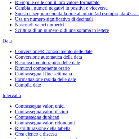
Riempi le celle con il loro valore formattato
Cambia i numeri negativi in positivi e viceversa
Sposta il segno meno dalla fine all'inizio (ad esempio, da 47- a 
Usa un numero significativo di decimali
Nascondi valori numerici
Scrittura di un numero o di una somma in lettere
Data
Conversione/Riconoscimento delle date
Conversione automatica della data
Riconoscimento rapido delle date
Rimuovi componente orario
Contrassegna i fine settimana
Formattazione rapida delle date
Compila date
Intervallo
Contrassegna valori unici
Contrassegna valori distinti
Contrassegna duplicati
Contrassegna valori ridondanti
Ristrutturazione della tabella
Crea elenco a discesa