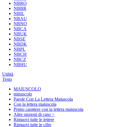
NBRO
NBBR
NBIL
NBAU
NBNO
NBCA
NBUK
NBSE
NBDK
NBPL
NBCH
NBCZ
NBHU
Utilità
Testo
MAIUSCOLO
minuscolo
Parole Con La Lettera Maiuscola
Con la lettera maiuscola
Primo carattere con la lettera maiuscola
Altre opzioni di caso >
Rimuovi tutte le lettere
Rimuovi tutte le cifre