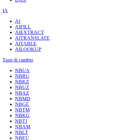
IA
AI
AIFILL
AIEXTRACT
AITRANSLATE
AITABLE
AILOOKUP
Tassi di cambio
NBUA
NBRU
NBKZ
NBUZ
NBAZ
NBMD
NBGE
NBTM
NBKG
NBTJ
NBAM
NBLT
NBEU