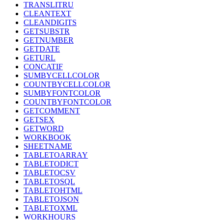
TRANSLITRU
CLEANTEXT
CLEANDIGITS
GETSUBSTR
GETNUMBER
GETDATE
GETURL
CONCATIF
SUMBYCELLCOLOR
COUNTBYCELLCOLOR
SUMBYFONTCOLOR
COUNTBYFONTCOLOR
GETCOMMENT
GETSEX
GETWORD
WORKBOOK
SHEETNAME
TABLETOARRAY
TABLETODICT
TABLETOCSV
TABLETOSQL
TABLETOHTML
TABLETOJSON
TABLETOXML
WORKHOURS