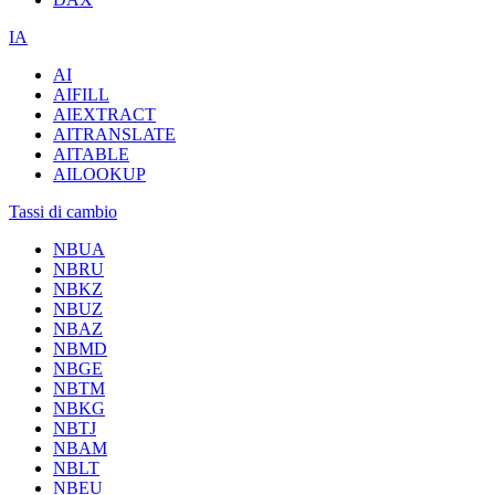
IA
AI
AIFILL
AIEXTRACT
AITRANSLATE
AITABLE
AILOOKUP
Tassi di cambio
NBUA
NBRU
NBKZ
NBUZ
NBAZ
NBMD
NBGE
NBTM
NBKG
NBTJ
NBAM
NBLT
NBEU