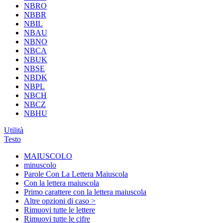
NBRO
NBBR
NBIL
NBAU
NBNO
NBCA
NBUK
NBSE
NBDK
NBPL
NBCH
NBCZ
NBHU
Utilità
Testo
MAIUSCOLO
minuscolo
Parole Con La Lettera Maiuscola
Con la lettera maiuscola
Primo carattere con la lettera maiuscola
Altre opzioni di caso >
Rimuovi tutte le lettere
Rimuovi tutte le cifre