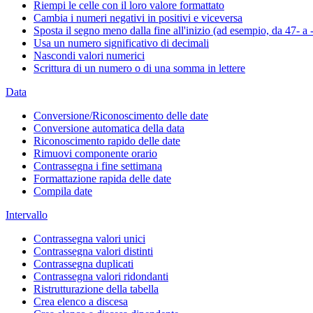
Riempi le celle con il loro valore formattato
Cambia i numeri negativi in positivi e viceversa
Sposta il segno meno dalla fine all'inizio (ad esempio, da 47- a 
Usa un numero significativo di decimali
Nascondi valori numerici
Scrittura di un numero o di una somma in lettere
Data
Conversione/Riconoscimento delle date
Conversione automatica della data
Riconoscimento rapido delle date
Rimuovi componente orario
Contrassegna i fine settimana
Formattazione rapida delle date
Compila date
Intervallo
Contrassegna valori unici
Contrassegna valori distinti
Contrassegna duplicati
Contrassegna valori ridondanti
Ristrutturazione della tabella
Crea elenco a discesa