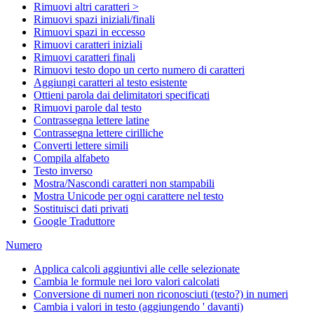
Rimuovi altri caratteri >
Rimuovi spazi iniziali/finali
Rimuovi spazi in eccesso
Rimuovi caratteri iniziali
Rimuovi caratteri finali
Rimuovi testo dopo un certo numero di caratteri
Aggiungi caratteri al testo esistente
Ottieni parola dai delimitatori specificati
Rimuovi parole dal testo
Contrassegna lettere latine
Contrassegna lettere cirilliche
Converti lettere simili
Compila alfabeto
Testo inverso
Mostra/Nascondi caratteri non stampabili
Mostra Unicode per ogni carattere nel testo
Sostituisci dati privati
Google Traduttore
Numero
Applica calcoli aggiuntivi alle celle selezionate
Cambia le formule nei loro valori calcolati
Conversione di numeri non riconosciuti (testo?) in numeri
Cambia i valori in testo (aggiungendo ' davanti)