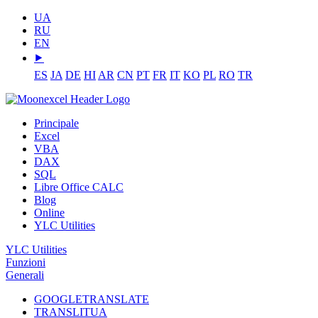
UA
RU
EN
⯈
ES
JA
DE
HI
AR
CN
PT
FR
IT
KO
PL
RO
TR
Principale
Excel
VBA
DAX
SQL
Libre Office CALC
Blog
Online
YLC Utilities
YLC Utilities
Funzioni
Generali
GOOGLETRANSLATE
TRANSLITUA