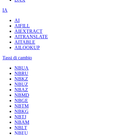
IA
AI
AIFILL
AIEXTRACT
AITRANSLATE
AITABLE
AILOOKUP
Tassi di cambio
NBUA
NBRU
NBKZ
NBUZ
NBAZ
NBMD
NBGE
NBTM
NBKG
NBTJ
NBAM
NBLT
NBEU