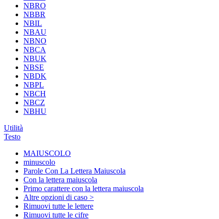
NBRO
NBBR
NBIL
NBAU
NBNO
NBCA
NBUK
NBSE
NBDK
NBPL
NBCH
NBCZ
NBHU
Utilità
Testo
MAIUSCOLO
minuscolo
Parole Con La Lettera Maiuscola
Con la lettera maiuscola
Primo carattere con la lettera maiuscola
Altre opzioni di caso >
Rimuovi tutte le lettere
Rimuovi tutte le cifre