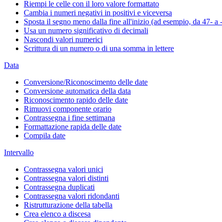
Riempi le celle con il loro valore formattato
Cambia i numeri negativi in positivi e viceversa
Sposta il segno meno dalla fine all'inizio (ad esempio, da 47- a 
Usa un numero significativo di decimali
Nascondi valori numerici
Scrittura di un numero o di una somma in lettere
Data
Conversione/Riconoscimento delle date
Conversione automatica della data
Riconoscimento rapido delle date
Rimuovi componente orario
Contrassegna i fine settimana
Formattazione rapida delle date
Compila date
Intervallo
Contrassegna valori unici
Contrassegna valori distinti
Contrassegna duplicati
Contrassegna valori ridondanti
Ristrutturazione della tabella
Crea elenco a discesa