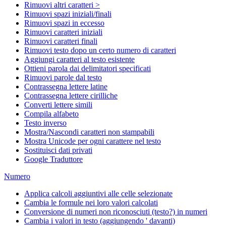
Rimuovi altri caratteri >
Rimuovi spazi iniziali/finali
Rimuovi spazi in eccesso
Rimuovi caratteri iniziali
Rimuovi caratteri finali
Rimuovi testo dopo un certo numero di caratteri
Aggiungi caratteri al testo esistente
Ottieni parola dai delimitatori specificati
Rimuovi parole dal testo
Contrassegna lettere latine
Contrassegna lettere cirilliche
Converti lettere simili
Compila alfabeto
Testo inverso
Mostra/Nascondi caratteri non stampabili
Mostra Unicode per ogni carattere nel testo
Sostituisci dati privati
Google Traduttore
Numero
Applica calcoli aggiuntivi alle celle selezionate
Cambia le formule nei loro valori calcolati
Conversione di numeri non riconosciuti (testo?) in numeri
Cambia i valori in testo (aggiungendo ' davanti)