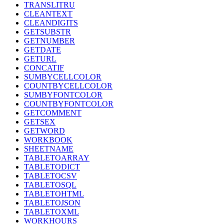
TRANSLITRU
CLEANTEXT
CLEANDIGITS
GETSUBSTR
GETNUMBER
GETDATE
GETURL
CONCATIF
SUMBYCELLCOLOR
COUNTBYCELLCOLOR
SUMBYFONTCOLOR
COUNTBYFONTCOLOR
GETCOMMENT
GETSEX
GETWORD
WORKBOOK
SHEETNAME
TABLETOARRAY
TABLETODICT
TABLETOCSV
TABLETOSQL
TABLETOHTML
TABLETOJSON
TABLETOXML
WORKHOURS