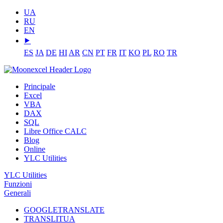
UA
RU
EN
⯈
ES
JA
DE
HI
AR
CN
PT
FR
IT
KO
PL
RO
TR
Principale
Excel
VBA
DAX
SQL
Libre Office CALC
Blog
Online
YLC Utilities
YLC Utilities
Funzioni
Generali
GOOGLETRANSLATE
TRANSLITUA