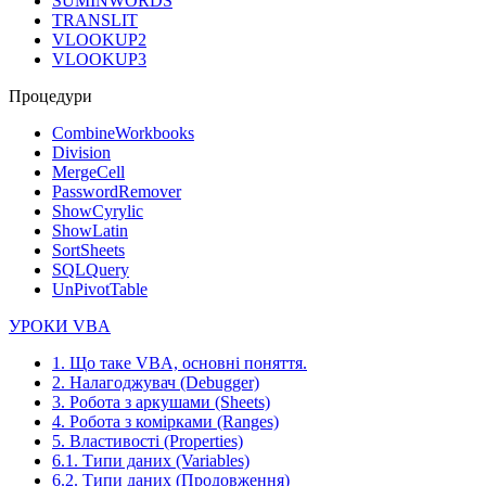
SUMINWORDS
TRANSLIT
VLOOKUP2
VLOOKUP3
Процедури
CombineWorkbooks
Division
MergeCell
PasswordRemover
ShowCyrylic
ShowLatin
SortSheets
SQLQuery
UnPivotTable
УРОКИ VBA
1. Що таке VBA, основні поняття.
2. Налагоджувач (Debugger)
3. Робота з аркушами (Sheets)
4. Робота з комірками (Ranges)
5. Властивості (Properties)
6.1. Типи даних (Variables)
6.2. Типи даних (Продовження)