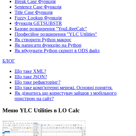
Break Case Функція
Sentence Case Функція
Title Case Функція
Fuzzy Lookup
Функція
Функція GETSUBSTR
Базове розширення "YouLibreCalc"
Професійне розширення "YLC Utilities"
Як створити Python макрос
Як написати функцію на Python
Як вбудувати Python скрипт в ODS файл
БЛОГ
Що таке XML?
Що таке JSON?
Що таке рефакторінг?
Що таке комп'ютерні мережі. Основні поняття.
Як дізнатись що користувач зайшов з мобільного
пристрою на сайт?
Меню YLC Utilities в LO Calc