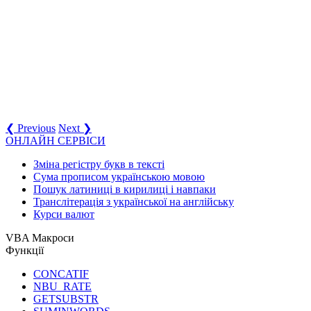
❮ Previous
Next ❯
ОНЛАЙН СЕРВІСИ
Зміна регістру букв в тексті
Сума прописом українською мовою
Пошук латиниці в кирилиці і навпаки
Транслітерація з української на англійську
Курси валют
VBA Макроси
Функції
CONCATIF
NBU_RATE
GETSUBSTR