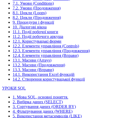
7.1. Умови (Conditions)
7.2. Умови (Продовження)
8.1. Цикли (Loops)
8.2. Цикли (Продовження)
9. Процедури і функції
10. Діалогові вікна
11.1. Події робочої книги
11.2. Події робочого аркуша
12.1. Користувацькі форми
12.2. Елементи управління (Controls)
12.3. Елементи управління (Продовження)
12.4. Елементи управління (Вправи)
13.1. Масиви (Arrays)
13.2. Масиви (Продовження)
13.3. Масиви (Вправи)
14.1. Використання Excel функцій
14.2. Створення користувацької функції
УРОКИ SQL
1. Мова SQL, основні поняття.
2. Вибірка даних (SELECT)
3. Сортування даних (ORDER BY)
4. Фільтрування даних (WHERE)
5. Використання метасимволів (LIKE)