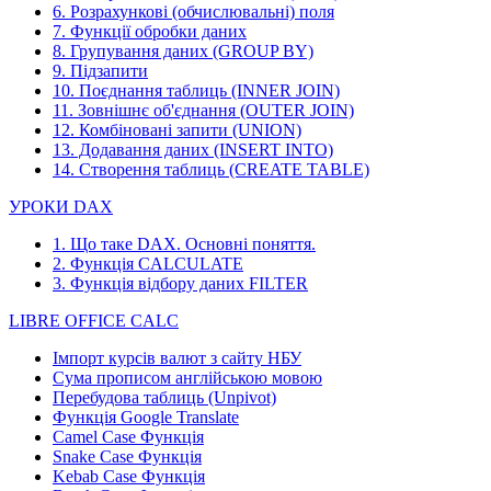
6. Розрахункові (обчислювальні) поля
7. Функції обробки даних
8. Групування даних (GROUP BY)
9. Підзапити
10. Поєднання таблиць (INNER JOIN)
11. Зовнішнє об'єднання (OUTER JOIN)
12. Комбіновані запити (UNION)
13. Додавання даних (INSERT INTO)
14. Створення таблиць (CREATE TABLE)
УРОКИ DAX
1. Що таке DAX. Основні поняття.
2. Функція CALCULATE
3. Функція відбору даних FILTER
LIBRE OFFICE CALC
Імпорт курсів валют з сайту НБУ
Сума прописом англійською мовою
Перебудова таблиць (Unpivot)
Функція
Google Translate
Camel Case Функція
Snake Case Функція
Kebab Case Функція