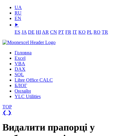
UA
RU
EN
⯈
ES
JA
DE
HI
AR
CN
PT
FR
IT
KO
PL
RO
TR
Головна
Excel
VBA
DAX
SQL
Libre Office CALC
БЛОГ
Онлайн
YLC Utilities
TOP
❮
❯
Видалити прапорці у