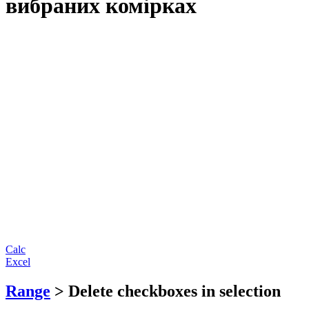
вибраних комірках
Calc
Excel
Range
> Delete checkboxes in selection