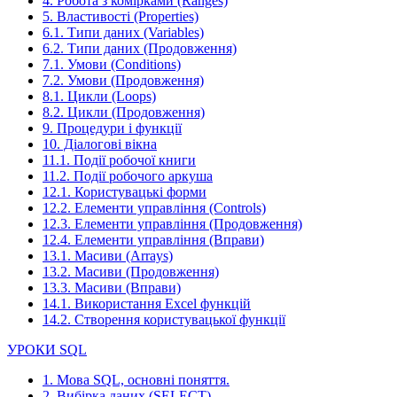
4. Робота з комірками (Ranges)
5. Властивості (Properties)
6.1. Типи даних (Variables)
6.2. Типи даних (Продовження)
7.1. Умови (Conditions)
7.2. Умови (Продовження)
8.1. Цикли (Loops)
8.2. Цикли (Продовження)
9. Процедури і функції
10. Діалогові вікна
11.1. Події робочої книги
11.2. Події робочого аркуша
12.1. Користувацькі форми
12.2. Елементи управління (Controls)
12.3. Елементи управління (Продовження)
12.4. Елементи управління (Вправи)
13.1. Масиви (Arrays)
13.2. Масиви (Продовження)
13.3. Масиви (Вправи)
14.1. Використання Excel функцій
14.2. Створення користувацької функції
УРОКИ SQL
1. Мова SQL, основні поняття.
2. Вибірка даних (SELECT)