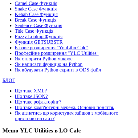
Camel Case Функція
Snake Case Функція
Kebab Case Функція
Break Case Функція
Sentence Case Функція
Title Case Функція
Fuzzy Lookup
Функція
Функція GETSUBSTR
Базове розширення "YouLibreCalc"
Професійне розширення "YLC Utilities"
Як створити Python макрос
Як написати функцію на Python
Як вбудувати Python скрипт в ODS файл
БЛОГ
Що таке XML?
Що таке JSON?
Що таке рефакторінг?
Що таке комп'ютерні мережі. Основні поняття.
Як дізнатись що користувач зайшов з мобільного
пристрою на сайт?
Меню YLC Utilities в LO Calc