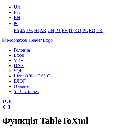
UA
RU
EN
⯈
ES
JA
DE
HI
AR
CN
PT
FR
IT
KO
PL
RO
TR
Головна
Excel
VBA
DAX
SQL
Libre Office CALC
БЛОГ
Онлайн
YLC Utilities
TOP
❮
❯
Функція TableToXml