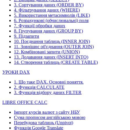
3. Сортування даних (ORDER BY)
4. Фільтрування даних (WHERE)
5. Використання метасимволів (LIKE)
6. Розрахункові (обчислювальні) поля
7. Функції обробки даних
8. Групування даних (GROUP BY)
9. Підзапити
10. Поєднання таблиць (INNER JOIN)
11. Зовнішнє об'єднання (OUTER JOIN)
12. Комбіновані запити (UNION)
13. Додавання даних (INSERT INTO)
14. Створення таблиць (CREATE TABLE)
УРОКИ DAX
1. Що таке DAX. Основні поняття.
2. Функція CALCULATE
3. Функція відбору даних FILTER
LIBRE OFFICE CALC
Імпорт курсів валют з сайту НБУ
Сума прописом англійською мовою
Перебудова таблиць (Unpivot)
Функція
Google Translate