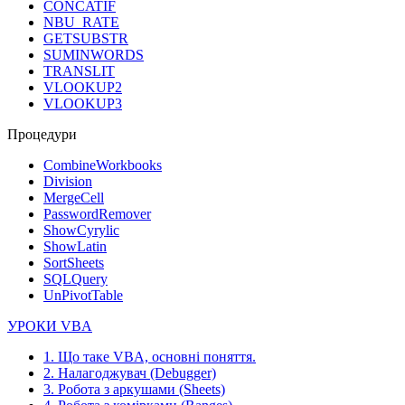
CONCATIF
NBU_RATE
GETSUBSTR
SUMINWORDS
TRANSLIT
VLOOKUP2
VLOOKUP3
Процедури
CombineWorkbooks
Division
MergeCell
PasswordRemover
ShowCyrylic
ShowLatin
SortSheets
SQLQuery
UnPivotTable
УРОКИ VBA
1. Що таке VBA, основні поняття.
2. Налагоджувач (Debugger)
3. Робота з аркушами (Sheets)