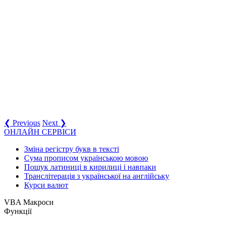
❮ Previous
Next ❯
ОНЛАЙН СЕРВІСИ
Зміна регістру букв в тексті
Сума прописом українською мовою
Пошук латиниці в кирилиці і навпаки
Транслітерація з української на англійську
Курси валют
VBA Макроси
Функції