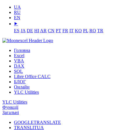
UA
RU
EN
⯈
ES
JA
DE
HI
AR
CN
PT
FR
IT
KO
PL
RO
TR
Головна
Excel
VBA
DAX
SQL
Libre Office CALC
БЛОГ
Онлайн
YLC Utilities
YLC Utilities
Функції
Загальні
GOOGLETRANSLATE
TRANSLITUA