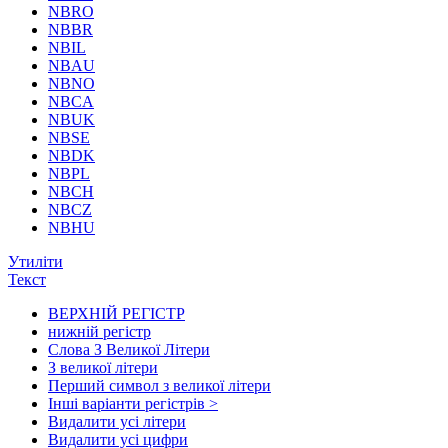
NBRO
NBBR
NBIL
NBAU
NBNO
NBCA
NBUK
NBSE
NBDK
NBPL
NBCH
NBCZ
NBHU
Утиліти
Текст
ВЕРХНІЙ РЕГІСТР
нижній регістр
Слова З Великої Літери
З великої літери
Перший символ з великої літери
Інші варіанти регістрів >
Видалити усі літери
Видалити усі цифри