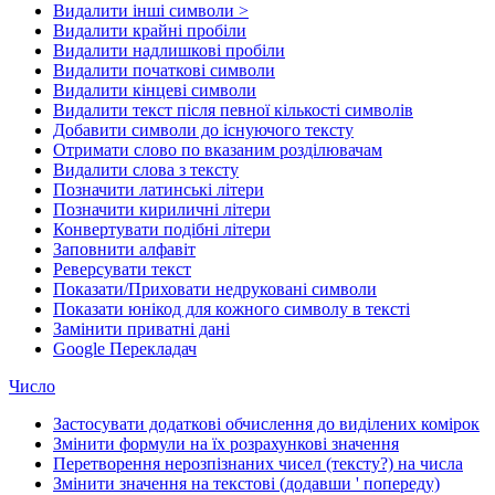
Видалити інші символи >
Видалити крайні пробіли
Видалити надлишкові пробіли
Видалити початкові символи
Видалити кінцеві символи
Видалити текст після певної кількості символів
Добавити символи до існуючого тексту
Отримати слово по вказаним розділювачам
Видалити слова з тексту
Позначити латинські літери
Позначити кириличні літери
Конвертувати подібні літери
Заповнити алфавіт
Реверсувати текст
Показати/Приховати недруковані символи
Показати юнікод для кожного символу в тексті
Замінити приватні дані
Google Перекладач
Число
Застосувати додаткові обчислення до виділених комірок
Змінити формули на їх розрахункові значення
Перетворення нерозпізнаних чисел (тексту?) на числа
Змінити значення на текстові (додавши ' попереду)