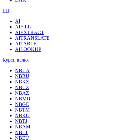
ШІ
AI
AIFILL
AIEXTRACT
AITRANSLATE
AITABLE
AILOOKUP
Курси валют
NBUA
NBRU
NBKZ
NBUZ
NBAZ
NBMD
NBGE
NBTM
NBKG
NBTJ
NBAM
NBLT
NBEU