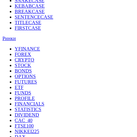
SNAKECASE
KEBABCASE
BREAKCASE
SENTENCECASE
TITLECASE
FIRSTCASE
Ринки
YFINANCE
FOREX
CRYPTO
STOCK
BONDS
OPTIONS
FUTURES
ETF
FUNDS
PROFILE
FINANCIALS
STATISTICS
DIVIDEND
CAC_40
FTSE100
NIKKEI225
DAX