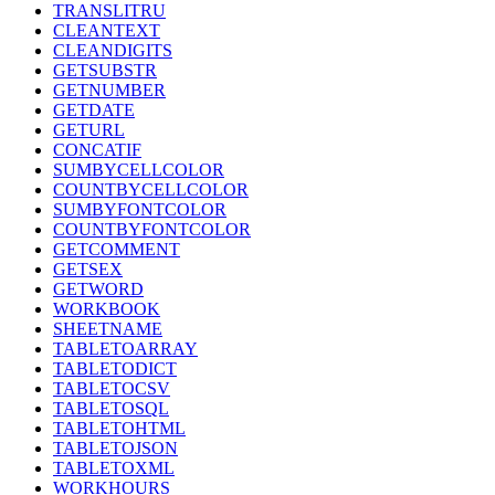
TRANSLITRU
CLEANTEXT
CLEANDIGITS
GETSUBSTR
GETNUMBER
GETDATE
GETURL
CONCATIF
SUMBYCELLCOLOR
COUNTBYCELLCOLOR
SUMBYFONTCOLOR
COUNTBYFONTCOLOR
GETCOMMENT
GETSEX
GETWORD
WORKBOOK
SHEETNAME
TABLETOARRAY
TABLETODICT
TABLETOCSV
TABLETOSQL
TABLETOHTML
TABLETOJSON
TABLETOXML
WORKHOURS