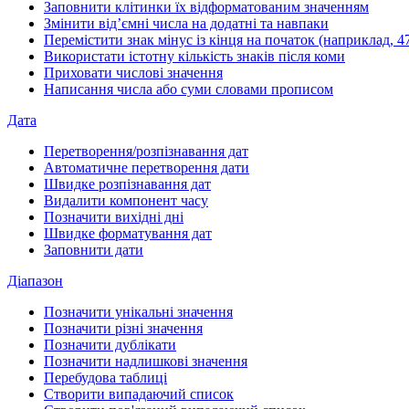
Заповнити клітинки їх відформатованим значенням
Змінити від’ємні числа на додатні та навпаки
Перемістити знак мінус із кінця на початок (наприклад, 47
Використати істотну кількість знаків після коми
Приховати числові значення
Написання числа або суми словами прописом
Дата
Перетворення/розпізнавання дат
Автоматичне перетворення дати
Швидке розпізнавання дат
Видалити компонент часу
Позначити вихідні дні
Швидке форматування дат
Заповнити дати
Діапазон
Позначити унікальні значення
Позначити різні значення
Позначити дублікати
Позначити надлишкові значення
Перебудова таблиці
Створити випадаючий список