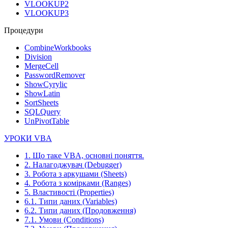
VLOOKUP2
VLOOKUP3
Процедури
CombineWorkbooks
Division
MergeCell
PasswordRemover
ShowCyrylic
ShowLatin
SortSheets
SQLQuery
UnPivotTable
УРОКИ VBA
1. Що таке VBA, основні поняття.
2. Налагоджувач (Debugger)
3. Робота з аркушами (Sheets)
4. Робота з комірками (Ranges)
5. Властивості (Properties)
6.1. Типи даних (Variables)
6.2. Типи даних (Продовження)
7.1. Умови (Conditions)