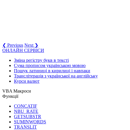
❮ Previous
Next ❯
ОНЛАЙН СЕРВІСИ
Зміна регістру букв в тексті
Сума прописом українською мовою
Пошук латиниці в кирилиці і навпаки
Транслітерація з української на англійську
Курси валют
VBA Макроси
Функції
CONCATIF
NBU_RATE
GETSUBSTR
SUMINWORDS
TRANSLIT