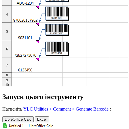
Запуск цього інструменту
Натисніть
YLC Utilities > Comment > Generate Barcode
:
LibreOffice Calc
Excel