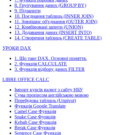
8. Групування даних (GROUP BY)
9. Підзапити
10. Поєднання таблиць (INNER JOIN)
11. Зовнішнє об'єднання (OUTER JOIN)
12. Комбіновані запити (UNION)
13. Додавання даних (INSERT INTO)
14. Створення таблиць (CREATE TABLE)
УРОКИ DAX
1. Що таке DAX. Основні поняття.
2. Функція CALCULATE
3. Функція відбору даних FILTER
LIBRE OFFICE CALC
Імпорт курсів валют з сайту НБУ
Сума прописом англійською мовою
Перебудова таблиць (Unpivot)
Функція
Google Translate
Camel Case Функція
Snake Case Функція
Kebab Case Функція
Break Case Функція
Sentence Case Функція