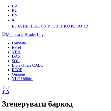
UA
RU
EN
⯈
ES
JA
DE
HI
AR
CN
PT
FR
IT
KO
PL
RO
TR
Головна
Excel
VBA
DAX
SQL
Libre Office CALC
БЛОГ
Онлайн
YLC Utilities
TOP
❮
❯
Згенерувати баркод