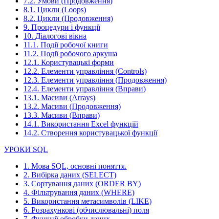
7.2. Умови (Продовження)
8.1. Цикли (Loops)
8.2. Цикли (Продовження)
9. Процедури і функції
10. Діалогові вікна
11.1. Події робочої книги
11.2. Події робочого аркуша
12.1. Користувацькі форми
12.2. Елементи управління (Controls)
12.3. Елементи управління (Продовження)
12.4. Елементи управління (Вправи)
13.1. Масиви (Arrays)
13.2. Масиви (Продовження)
13.3. Масиви (Вправи)
14.1. Використання Excel функцій
14.2. Створення користувацької функції
УРОКИ SQL
1. Мова SQL, основні поняття.
2. Вибірка даних (SELECT)
3. Сортування даних (ORDER BY)
4. Фільтрування даних (WHERE)
5. Використання метасимволів (LIKE)
6. Розрахункові (обчислювальні) поля
7. Функції обробки даних