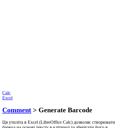
Calc
Excel
Comment
> Generate Barcode
Ця утиліта в Excel (LibreOffice Calc) дозволяє створювати
баркод на основі тексту в клітинці та зберігати його в