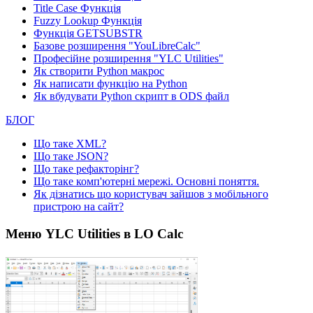
Title Case Функція
Fuzzy Lookup
Функція
Функція GETSUBSTR
Базове розширення "YouLibreCalc"
Професійне розширення "YLC Utilities"
Як створити Python макрос
Як написати функцію на Python
Як вбудувати Python скрипт в ODS файл
БЛОГ
Що таке XML?
Що таке JSON?
Що таке рефакторінг?
Що таке комп'ютерні мережі. Основні поняття.
Як дізнатись що користувач зайшов з мобільного
пристрою на сайт?
Меню YLC Utilities в LO Calc