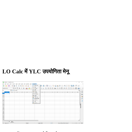
LO Calc में YLC उपयोगिता मेनू