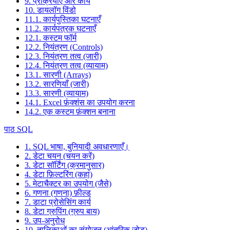
9. प्रक्रियाएं और कार्य
10. डायलॉग विंडो
11.1. कार्यपुस्तिका घटनाएँ
11.2. कार्यपत्रक घटनाएँ
12.1. कस्टम फॉर्म
12.2. नियंत्रण (Controls)
12.3. नियंत्रण तत्व (जारी)
12.4. नियंत्रण तत्व (व्यायाम)
13.1. सारणी (Arrays)
13.2. सारणियाँ (जारी)
13.3. सारणी (व्यायाम)
14.1. Excel फ़ंक्शंस का उपयोग करना
14.2. एक कस्टम फ़ंक्शन बनाना
पाठ SQL
1. SQL भाषा, बुनियादी अवधारणाएँ।
2. डेटा चयन (चयन करें)
3. डेटा सॉर्टिंग (क्रमानुसार)
4. डेटा फ़िल्टरिंग (कहां)
5. मेटाचैक्टर का उपयोग (जैसे)
6. गणना (गणना) फ़ील्ड
7. डाटा प्रोसेसिंग कार्य
8. डेटा ग्रुपिंग (ग्रुप बाय)
9. उप-अनुरोध
10. तालिकाओं का संयोजन (आंतरिक जोड़)