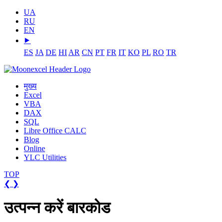
UA
RU
EN
⯈
ES
JA
DE
HI
AR
CN
PT
FR
IT
KO
PL
RO
TR
मुख्य
Excel
VBA
DAX
SQL
Libre Office CALC
Blog
Online
YLC Utilities
TOP
❮
❯
उत्पन्न करें बारकोड