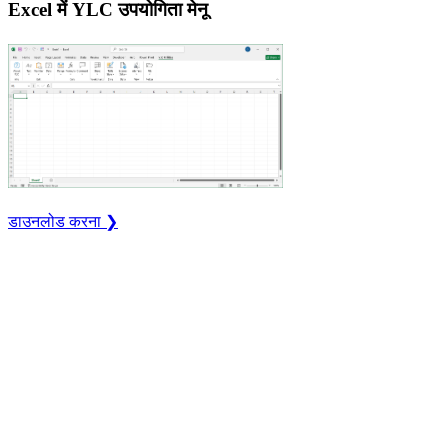
Excel में YLC उपयोगिता मेनू
डाउनलोड करना ❯