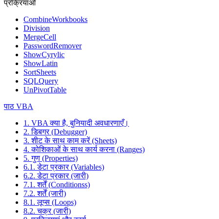
प्रक्रियाओं
CombineWorkbooks
Division
MergeCell
PasswordRemover
ShowCyrylic
ShowLatin
SortSheets
SQLQuery
UnPivotTable
पाठ VBA
1. VBA क्या है, बुनियादी अवधारणाएँ।
2. डिबगर (Debugger)
3. शीट के साथ काम करें (Sheets)
4. कोशिकाओं के साथ कार्य करना (Ranges)
5. गुण (Properties)
6.1. डेटा प्रकार (Variables)
6.2. डेटा प्रकार (जारी)
7.1. शर्तें (Conditionss)
7.2. शर्तें (जारी)
8.1. लूप्स (Loops)
8.2. चक्र (जारी)