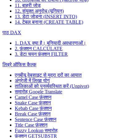
11. बाहरी जोड़
12. संयुक्त अनुरोध (यूनियन)
13. डेटा जोड़ना (INSERT INTO)
14. टेबल बनाना (CREATE TABLE)
पाठ DAX
1. DAX क्या है। बुनियादी अवधारणाओं।
2. फ़ंक्शन CALCULATE
3. डेटा चयन फ़ंक्शन FILTER
लिब्रे ऑफिस कैल्क
एनबीयू वेबसाइट से मुद्रा दरों का आयात
अंग्रेजी में लिखा योग
तालिकाओं को पुनर्व्यवस्थित करें (Unpivot)
समारोह
Google Translate
Camel Case फ़ंक्शन
Snake Case फ़ंक्शन
Kebab Case फ़ंक्शन
Break Case फ़ंक्शन
Sentence Case फ़ंक्शन
Title Case फ़ंक्शन
Fuzzy Lookup
समारोह
फ़ंक्शन GETSUBSTR