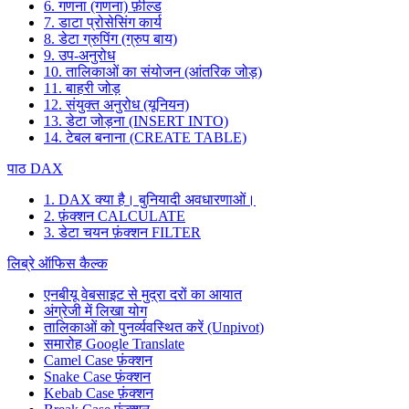
6. गणना (गणना) फ़ील्ड
7. डाटा प्रोसेसिंग कार्य
8. डेटा ग्रुपिंग (ग्रुप बाय)
9. उप-अनुरोध
10. तालिकाओं का संयोजन (आंतरिक जोड़)
11. बाहरी जोड़
12. संयुक्त अनुरोध (यूनियन)
13. डेटा जोड़ना (INSERT INTO)
14. टेबल बनाना (CREATE TABLE)
पाठ DAX
1. DAX क्या है। बुनियादी अवधारणाओं।
2. फ़ंक्शन CALCULATE
3. डेटा चयन फ़ंक्शन FILTER
लिब्रे ऑफिस कैल्क
एनबीयू वेबसाइट से मुद्रा दरों का आयात
अंग्रेजी में लिखा योग
तालिकाओं को पुनर्व्यवस्थित करें (Unpivot)
समारोह
Google Translate
Camel Case फ़ंक्शन
Snake Case फ़ंक्शन
Kebab Case फ़ंक्शन