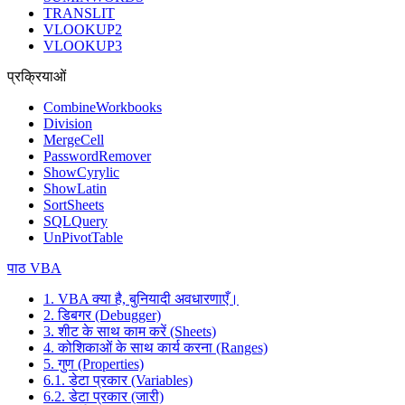
TRANSLIT
VLOOKUP2
VLOOKUP3
प्रक्रियाओं
CombineWorkbooks
Division
MergeCell
PasswordRemover
ShowCyrylic
ShowLatin
SortSheets
SQLQuery
UnPivotTable
पाठ VBA
1. VBA क्या है, बुनियादी अवधारणाएँ।
2. डिबगर (Debugger)
3. शीट के साथ काम करें (Sheets)
4. कोशिकाओं के साथ कार्य करना (Ranges)
5. गुण (Properties)
6.1. डेटा प्रकार (Variables)
6.2. डेटा प्रकार (जारी)