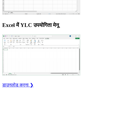
Excel में YLC उपयोगिता मेनू
डाउनलोड करना ❯