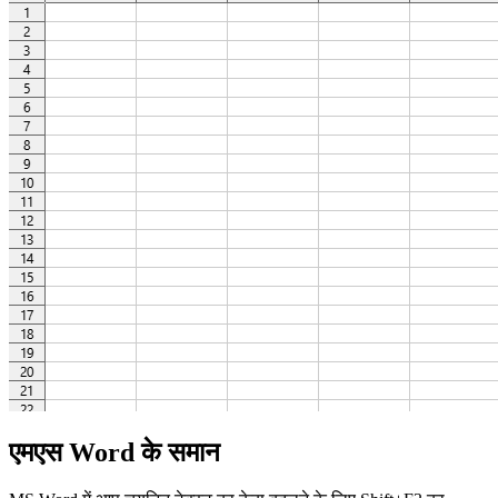
एमएस Word के समान