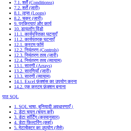
7.1. शर्तें (Conditionss)
7.2. शर्तें (जारी)
8.1. लूप्स (Loops)
8.2. चक्र (जारी)
9. प्रक्रियाएं और कार्य
10. डायलॉग विंडो
11.1. कार्यपुस्तिका घटनाएँ
11.2. कार्यपत्रक घटनाएँ
12.1. कस्टम फॉर्म
12.2. नियंत्रण (Controls)
12.3. नियंत्रण तत्व (जारी)
12.4. नियंत्रण तत्व (व्यायाम)
13.1. सारणी (Arrays)
13.2. सारणियाँ (जारी)
13.3. सारणी (व्यायाम)
14.1. Excel फ़ंक्शंस का उपयोग करना
14.2. एक कस्टम फ़ंक्शन बनाना
पाठ SQL
1. SQL भाषा, बुनियादी अवधारणाएँ।
2. डेटा चयन (चयन करें)
3. डेटा सॉर्टिंग (क्रमानुसार)
4. डेटा फ़िल्टरिंग (कहां)
5. मेटाचैक्टर का उपयोग (जैसे)