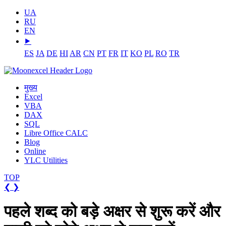
UA
RU
EN
⯈
ES
JA
DE
HI
AR
CN
PT
FR
IT
KO
PL
RO
TR
मुख्य
Excel
VBA
DAX
SQL
Libre Office CALC
Blog
Online
YLC Utilities
TOP
❮
❯
पहले शब्द को बड़े अक्षर से शुरू करें और