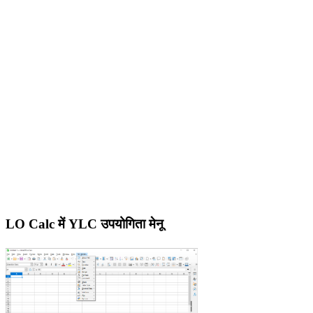
LO Calc में YLC उपयोगिता मेनू