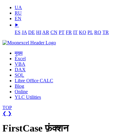
UA
RU
EN
⯈
ES
JA
DE
HI
AR
CN
PT
FR
IT
KO
PL
RO
TR
मुख्य
Excel
VBA
DAX
SQL
Libre Office CALC
Blog
Online
YLC Utilities
TOP
❮
❯
FirstCase फ़ंक्शन