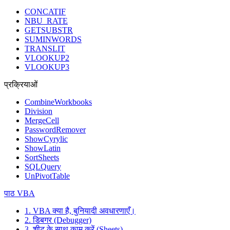
CONCATIF
NBU_RATE
GETSUBSTR
SUMINWORDS
TRANSLIT
VLOOKUP2
VLOOKUP3
प्रक्रियाओं
CombineWorkbooks
Division
MergeCell
PasswordRemover
ShowCyrylic
ShowLatin
SortSheets
SQLQuery
UnPivotTable
पाठ VBA
1. VBA क्या है, बुनियादी अवधारणाएँ।
2. डिबगर (Debugger)
3. शीट के साथ काम करें (Sheets)