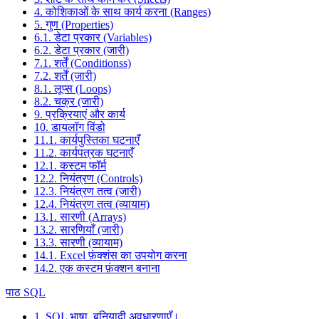
4. कोशिकाओं के साथ कार्य करना (Ranges)
5. गुण (Properties)
6.1. डेटा प्रकार (Variables)
6.2. डेटा प्रकार (जारी)
7.1. शर्तें (Conditionss)
7.2. शर्तें (जारी)
8.1. लूप्स (Loops)
8.2. चक्र (जारी)
9. प्रक्रियाएं और कार्य
10. डायलॉग विंडो
11.1. कार्यपुस्तिका घटनाएँ
11.2. कार्यपत्रक घटनाएँ
12.1. कस्टम फॉर्म
12.2. नियंत्रण (Controls)
12.3. नियंत्रण तत्व (जारी)
12.4. नियंत्रण तत्व (व्यायाम)
13.1. सारणी (Arrays)
13.2. सारणियाँ (जारी)
13.3. सारणी (व्यायाम)
14.1. Excel फ़ंक्शंस का उपयोग करना
14.2. एक कस्टम फ़ंक्शन बनाना
पाठ SQL
1. SQL भाषा, बुनियादी अवधारणाएँ।