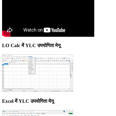
LO Calc में YLC उपयोगिता मेनू
Excel में YLC उपयोगिता मेनू