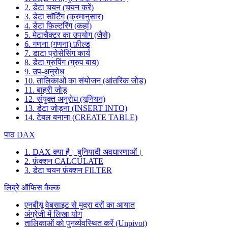
2. डेटा चयन (चयन करें)
3. डेटा सॉर्टिंग (क्रमानुसार)
4. डेटा फ़िल्टरिंग (कहां)
5. मेटाचैक्टर का उपयोग (जैसे)
6. गणना (गणना) फ़ील्ड
7. डाटा प्रोसेसिंग कार्य
8. डेटा ग्रुपिंग (ग्रुप बाय)
9. उप-अनुरोध
10. तालिकाओं का संयोजन (आंतरिक जोड़)
11. बाहरी जोड़
12. संयुक्त अनुरोध (यूनियन)
13. डेटा जोड़ना (INSERT INTO)
14. टेबल बनाना (CREATE TABLE)
पाठ DAX
1. DAX क्या है। बुनियादी अवधारणाओं।
2. फ़ंक्शन CALCULATE
3. डेटा चयन फ़ंक्शन FILTER
लिब्रे ऑफिस कैल्क
एनबीयू वेबसाइट से मुद्रा दरों का आयात
अंग्रेजी में लिखा योग
तालिकाओं को पुनर्व्यवस्थित करें (Unpivot)