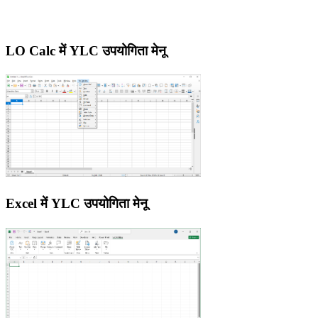
LO Calc में YLC उपयोगिता मेनू
Excel में YLC उपयोगिता मेनू