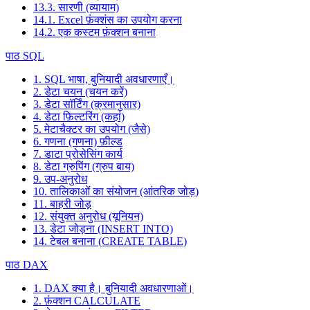
13.3. सारणी (व्यायाम)
14.1. Excel फ़ंक्शंस का उपयोग करना
14.2. एक कस्टम फ़ंक्शन बनाना
पाठ SQL
1. SQL भाषा, बुनियादी अवधारणाएँ।
2. डेटा चयन (चयन करें)
3. डेटा सॉर्टिंग (क्रमानुसार)
4. डेटा फ़िल्टरिंग (कहां)
5. मेटाचैक्टर का उपयोग (जैसे)
6. गणना (गणना) फ़ील्ड
7. डाटा प्रोसेसिंग कार्य
8. डेटा ग्रुपिंग (ग्रुप बाय)
9. उप-अनुरोध
10. तालिकाओं का संयोजन (आंतरिक जोड़)
11. बाहरी जोड़
12. संयुक्त अनुरोध (यूनियन)
13. डेटा जोड़ना (INSERT INTO)
14. टेबल बनाना (CREATE TABLE)
पाठ DAX
1. DAX क्या है। बुनियादी अवधारणाओं।
2. फ़ंक्शन CALCULATE