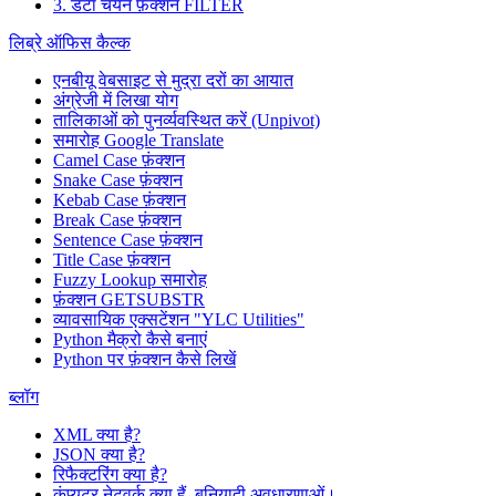
3. डेटा चयन फ़ंक्शन FILTER
लिब्रे ऑफिस कैल्क
एनबीयू वेबसाइट से मुद्रा दरों का आयात
अंग्रेजी में लिखा योग
तालिकाओं को पुनर्व्यवस्थित करें (Unpivot)
समारोह
Google Translate
Camel Case फ़ंक्शन
Snake Case फ़ंक्शन
Kebab Case फ़ंक्शन
Break Case फ़ंक्शन
Sentence Case फ़ंक्शन
Title Case फ़ंक्शन
Fuzzy Lookup
समारोह
फ़ंक्शन GETSUBSTR
व्यावसायिक एक्सटेंशन "YLC Utilities"
Python मैक्रो कैसे बनाएं
Python पर फ़ंक्शन कैसे लिखें
ब्लॉग
XML क्या है?
JSON क्या है?
रिफैक्टरिंग क्या है?
कंप्यूटर नेटवर्क क्या हैं. बुनियादी अवधारणाओं।