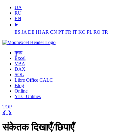
UA
RU
EN
⯈
ES
JA
DE
HI
AR
CN
PT
FR
IT
KO
PL
RO
TR
मुख्य
Excel
VBA
DAX
SQL
Libre Office CALC
Blog
Online
YLC Utilities
TOP
❮
❯
संकेतक दिखाएँ/छिपाएँ