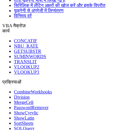
राशि यूक्रेनी भाषा में लिखी गई है
सिरिलिक में लैटिन अक्षरों की खोज करें और इसके विपरीत
यूक्रेनी से अंग्रेजी में लिप्यंतरण
विनिमय दरें
VBA मैक्रोज़
कार्य
CONCATIF
NBU_RATE
GETSUBSTR
SUMINWORDS
TRANSLIT
VLOOKUP2
VLOOKUP3
प्रक्रियाओं
CombineWorkbooks
Division
MergeCell
PasswordRemover
ShowCyrylic
ShowLatin
SortSheets
SQLQuery