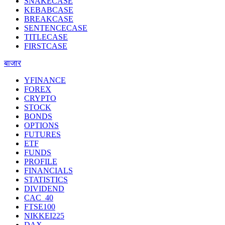
SNAKECASE
KEBABCASE
BREAKCASE
SENTENCECASE
TITLECASE
FIRSTCASE
बाजार
YFINANCE
FOREX
CRYPTO
STOCK
BONDS
OPTIONS
FUTURES
ETF
FUNDS
PROFILE
FINANCIALS
STATISTICS
DIVIDEND
CAC_40
FTSE100
NIKKEI225
DAX