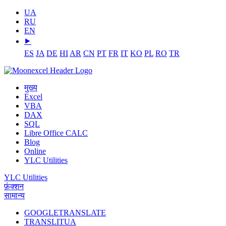
UA
RU
EN
⯈
ES
JA
DE
HI
AR
CN
PT
FR
IT
KO
PL
RO
TR
मुख्य
Excel
VBA
DAX
SQL
Libre Office CALC
Blog
Online
YLC Utilities
YLC Utilities
फ़ंक्शन
सामान्य
GOOGLETRANSLATE
TRANSLITUA