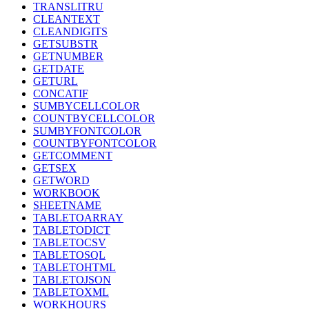
TRANSLITRU
CLEANTEXT
CLEANDIGITS
GETSUBSTR
GETNUMBER
GETDATE
GETURL
CONCATIF
SUMBYCELLCOLOR
COUNTBYCELLCOLOR
SUMBYFONTCOLOR
COUNTBYFONTCOLOR
GETCOMMENT
GETSEX
GETWORD
WORKBOOK
SHEETNAME
TABLETOARRAY
TABLETODICT
TABLETOCSV
TABLETOSQL
TABLETOHTML
TABLETOJSON
TABLETOXML
WORKHOURS