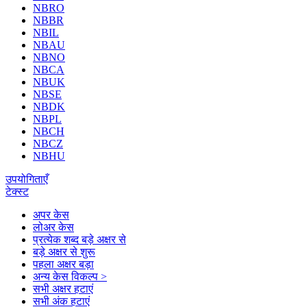
NBRO
NBBR
NBIL
NBAU
NBNO
NBCA
NBUK
NBSE
NBDK
NBPL
NBCH
NBCZ
NBHU
उपयोगिताएँ
टेक्स्ट
अपर केस
लोअर केस
प्रत्येक शब्द बड़े अक्षर से
बड़े अक्षर से शुरू
पहला अक्षर बड़ा
अन्य केस विकल्प >
सभी अक्षर हटाएं
सभी अंक हटाएं