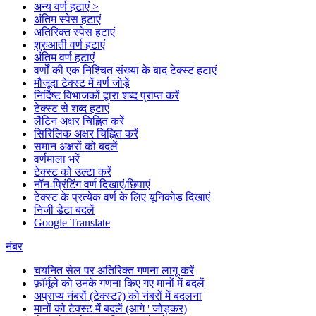
अन्य वर्ण हटाएं >
अंतिम स्पेस हटाएं
अतिरिक्त स्पेस हटाएं
शुरुआती वर्ण हटाएं
अंतिम वर्ण हटाएं
वर्णों की एक निश्चित संख्या के बाद टेक्स्ट हटाएं
मौजूदा टेक्स्ट में वर्ण जोड़ें
निर्दिष्ट विभाजकों द्वारा शब्द प्राप्त करें
टेक्स्ट से शब्द हटाएं
लैटिन अक्षर चिह्नित करें
सिरिलिक अक्षर चिह्नित करें
समान अक्षरों को बदलें
वर्णमाला भरें
टेक्स्ट को उल्टा करें
नॉन-प्रिंटिंग वर्ण दिखाएं/छिपाएं
टेक्स्ट के प्रत्येक वर्ण के लिए यूनिकोड दिखाएं
निजी डेटा बदलें
Google Translate
नंबर
चयनित सेल पर अतिरिक्त गणना लागू करें
फ़ॉर्मूले को उनके गणना किए गए मानों में बदलें
अप्राप्य नंबरों (टेक्स्ट?) को नंबरों में बदलना
मानों को टेक्स्ट में बदलें (आगे ' जोड़कर)