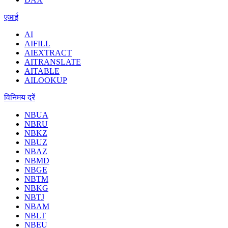
एआई
AI
AIFILL
AIEXTRACT
AITRANSLATE
AITABLE
AILOOKUP
विनिमय दरें
NBUA
NBRU
NBKZ
NBUZ
NBAZ
NBMD
NBGE
NBTM
NBKG
NBTJ
NBAM
NBLT
NBEU