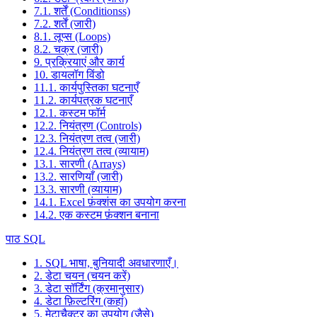
7.1. शर्तें (Conditionss)
7.2. शर्तें (जारी)
8.1. लूप्स (Loops)
8.2. चक्र (जारी)
9. प्रक्रियाएं और कार्य
10. डायलॉग विंडो
11.1. कार्यपुस्तिका घटनाएँ
11.2. कार्यपत्रक घटनाएँ
12.1. कस्टम फॉर्म
12.2. नियंत्रण (Controls)
12.3. नियंत्रण तत्व (जारी)
12.4. नियंत्रण तत्व (व्यायाम)
13.1. सारणी (Arrays)
13.2. सारणियाँ (जारी)
13.3. सारणी (व्यायाम)
14.1. Excel फ़ंक्शंस का उपयोग करना
14.2. एक कस्टम फ़ंक्शन बनाना
पाठ SQL
1. SQL भाषा, बुनियादी अवधारणाएँ।
2. डेटा चयन (चयन करें)
3. डेटा सॉर्टिंग (क्रमानुसार)
4. डेटा फ़िल्टरिंग (कहां)
5. मेटाचैक्टर का उपयोग (जैसे)