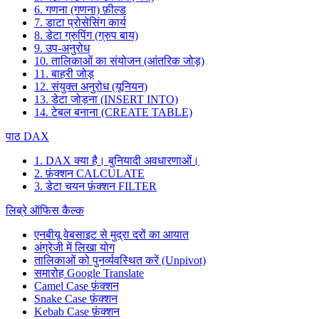
6. गणना (गणना) फ़ील्ड
7. डाटा प्रोसेसिंग कार्य
8. डेटा ग्रुपिंग (ग्रुप बाय)
9. उप-अनुरोध
10. तालिकाओं का संयोजन (आंतरिक जोड़)
11. बाहरी जोड़
12. संयुक्त अनुरोध (यूनियन)
13. डेटा जोड़ना (INSERT INTO)
14. टेबल बनाना (CREATE TABLE)
पाठ DAX
1. DAX क्या है। बुनियादी अवधारणाओं।
2. फ़ंक्शन CALCULATE
3. डेटा चयन फ़ंक्शन FILTER
लिब्रे ऑफिस कैल्क
एनबीयू वेबसाइट से मुद्रा दरों का आयात
अंग्रेजी में लिखा योग
तालिकाओं को पुनर्व्यवस्थित करें (Unpivot)
समारोह
Google Translate
Camel Case फ़ंक्शन
Snake Case फ़ंक्शन
Kebab Case फ़ंक्शन