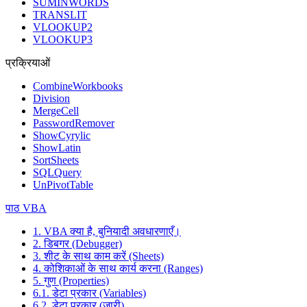
SUMINWORDS
TRANSLIT
VLOOKUP2
VLOOKUP3
प्रक्रियाओं
CombineWorkbooks
Division
MergeCell
PasswordRemover
ShowCyrylic
ShowLatin
SortSheets
SQLQuery
UnPivotTable
पाठ VBA
1. VBA क्या है, बुनियादी अवधारणाएँ।
2. डिबगर (Debugger)
3. शीट के साथ काम करें (Sheets)
4. कोशिकाओं के साथ कार्य करना (Ranges)
5. गुण (Properties)
6.1. डेटा प्रकार (Variables)
6.2. डेटा प्रकार (जारी)