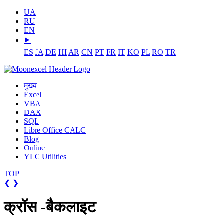
UA
RU
EN
⯈
ES
JA
DE
HI
AR
CN
PT
FR
IT
KO
PL
RO
TR
मुख्य
Excel
VBA
DAX
SQL
Libre Office CALC
Blog
Online
YLC Utilities
TOP
❮
❯
क्रॉस -बैकलाइट