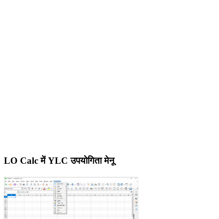
LO Calc में YLC उपयोगिता मेनू