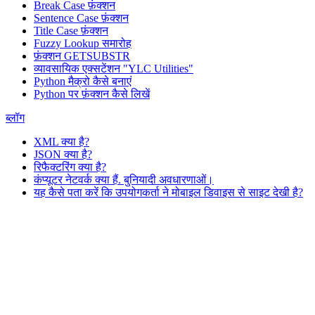
Break Case फ़ंक्शन
Sentence Case फ़ंक्शन
Title Case फ़ंक्शन
Fuzzy Lookup
समारोह
फ़ंक्शन GETSUBSTR
व्यावसायिक एक्सटेंशन "YLC Utilities"
Python मैक्रो कैसे बनाएं
Python पर फ़ंक्शन कैसे लिखें
ब्लॉग
XML क्या है?
JSON क्या है?
रिफैक्टरिंग क्या है?
कंप्यूटर नेटवर्क क्या हैं. बुनियादी अवधारणाओं।
यह कैसे पता करें कि उपयोगकर्ता ने मोबाइल डिवाइस से साइट देखी है?