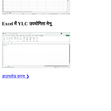
Excel में YLC उपयोगिता मेनू
डाउनलोड करना ❯