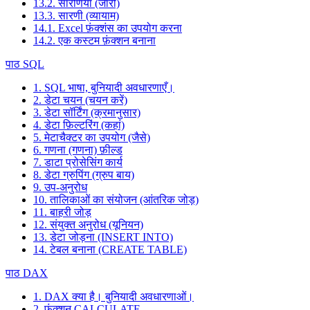
13.2. सारणियाँ (जारी)
13.3. सारणी (व्यायाम)
14.1. Excel फ़ंक्शंस का उपयोग करना
14.2. एक कस्टम फ़ंक्शन बनाना
पाठ SQL
1. SQL भाषा, बुनियादी अवधारणाएँ।
2. डेटा चयन (चयन करें)
3. डेटा सॉर्टिंग (क्रमानुसार)
4. डेटा फ़िल्टरिंग (कहां)
5. मेटाचैक्टर का उपयोग (जैसे)
6. गणना (गणना) फ़ील्ड
7. डाटा प्रोसेसिंग कार्य
8. डेटा ग्रुपिंग (ग्रुप बाय)
9. उप-अनुरोध
10. तालिकाओं का संयोजन (आंतरिक जोड़)
11. बाहरी जोड़
12. संयुक्त अनुरोध (यूनियन)
13. डेटा जोड़ना (INSERT INTO)
14. टेबल बनाना (CREATE TABLE)
पाठ DAX
1. DAX क्या है। बुनियादी अवधारणाओं।
2. फ़ंक्शन CALCULATE