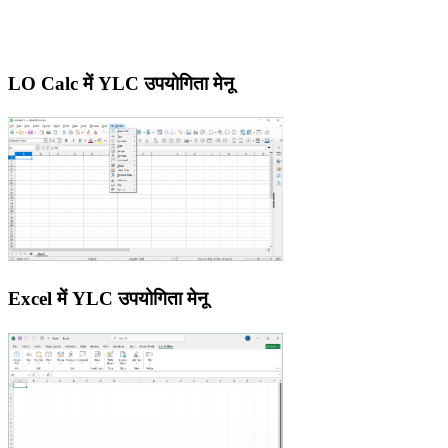
LO Calc में YLC उपयोगिता मेनू
Excel में YLC उपयोगिता मेनू