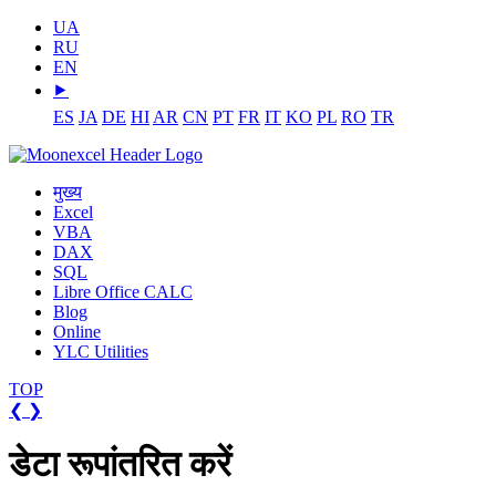
UA
RU
EN
⯈
ES
JA
DE
HI
AR
CN
PT
FR
IT
KO
PL
RO
TR
मुख्य
Excel
VBA
DAX
SQL
Libre Office CALC
Blog
Online
YLC Utilities
TOP
❮
❯
डेटा रूपांतरित करें