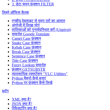
3. डेटा चयन फ़ंक्शन FILTER
लिब्रे ऑफिस कैल्क
एनबीयू वेबसाइट से मुद्रा दरों का आयात
अंग्रेजी में लिखा योग
तालिकाओं को पुनर्व्यवस्थित करें (Unpivot)
समारोह
Google Translate
Camel Case फ़ंक्शन
Snake Case फ़ंक्शन
Kebab Case फ़ंक्शन
Break Case फ़ंक्शन
Sentence Case फ़ंक्शन
Title Case फ़ंक्शन
Fuzzy Lookup
समारोह
फ़ंक्शन GETSUBSTR
व्यावसायिक एक्सटेंशन "YLC Utilities"
Python मैक्रो कैसे बनाएं
Python पर फ़ंक्शन कैसे लिखें
ब्लॉग
XML क्या है?
JSON क्या है?
रिफैक्टरिंग क्या है?