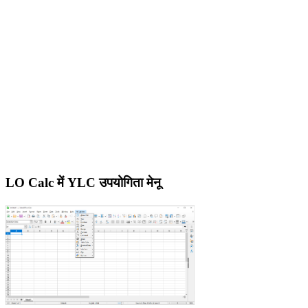
LO Calc में YLC उपयोगिता मेनू