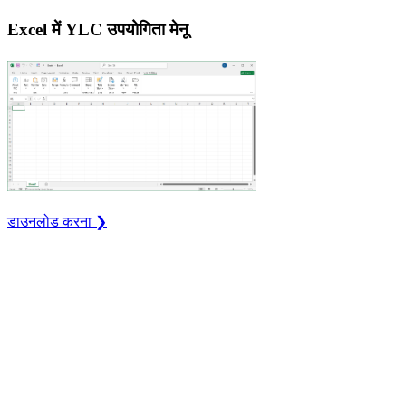
Excel में YLC उपयोगिता मेनू
डाउनलोड करना ❯