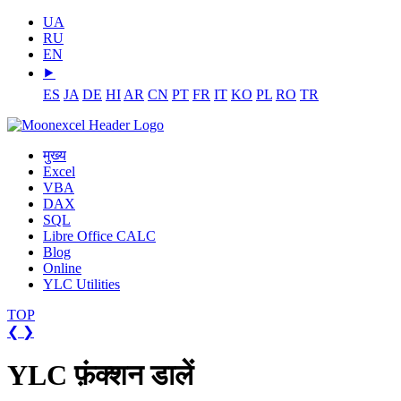
UA
RU
EN
⯈
ES
JA
DE
HI
AR
CN
PT
FR
IT
KO
PL
RO
TR
मुख्य
Excel
VBA
DAX
SQL
Libre Office CALC
Blog
Online
YLC Utilities
TOP
❮
❯
YLC फ़ंक्शन डालें