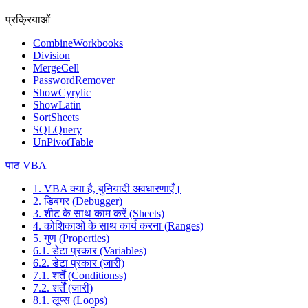
प्रक्रियाओं
CombineWorkbooks
Division
MergeCell
PasswordRemover
ShowCyrylic
ShowLatin
SortSheets
SQLQuery
UnPivotTable
पाठ VBA
1. VBA क्या है, बुनियादी अवधारणाएँ।
2. डिबगर (Debugger)
3. शीट के साथ काम करें (Sheets)
4. कोशिकाओं के साथ कार्य करना (Ranges)
5. गुण (Properties)
6.1. डेटा प्रकार (Variables)
6.2. डेटा प्रकार (जारी)
7.1. शर्तें (Conditionss)
7.2. शर्तें (जारी)
8.1. लूप्स (Loops)