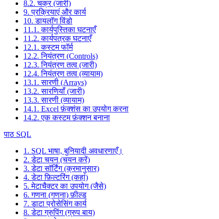
8.2. चक्र (जारी)
9. प्रक्रियाएं और कार्य
10. डायलॉग विंडो
11.1. कार्यपुस्तिका घटनाएँ
11.2. कार्यपत्रक घटनाएँ
12.1. कस्टम फॉर्म
12.2. नियंत्रण (Controls)
12.3. नियंत्रण तत्व (जारी)
12.4. नियंत्रण तत्व (व्यायाम)
13.1. सारणी (Arrays)
13.2. सारणियाँ (जारी)
13.3. सारणी (व्यायाम)
14.1. Excel फ़ंक्शंस का उपयोग करना
14.2. एक कस्टम फ़ंक्शन बनाना
पाठ SQL
1. SQL भाषा, बुनियादी अवधारणाएँ।
2. डेटा चयन (चयन करें)
3. डेटा सॉर्टिंग (क्रमानुसार)
4. डेटा फ़िल्टरिंग (कहां)
5. मेटाचैक्टर का उपयोग (जैसे)
6. गणना (गणना) फ़ील्ड
7. डाटा प्रोसेसिंग कार्य
8. डेटा ग्रुपिंग (ग्रुप बाय)