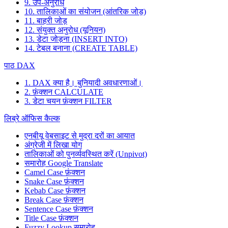
9. उप-अनुरोध
10. तालिकाओं का संयोजन (आंतरिक जोड़)
11. बाहरी जोड़
12. संयुक्त अनुरोध (यूनियन)
13. डेटा जोड़ना (INSERT INTO)
14. टेबल बनाना (CREATE TABLE)
पाठ DAX
1. DAX क्या है। बुनियादी अवधारणाओं।
2. फ़ंक्शन CALCULATE
3. डेटा चयन फ़ंक्शन FILTER
लिब्रे ऑफिस कैल्क
एनबीयू वेबसाइट से मुद्रा दरों का आयात
अंग्रेजी में लिखा योग
तालिकाओं को पुनर्व्यवस्थित करें (Unpivot)
समारोह
Google Translate
Camel Case फ़ंक्शन
Snake Case फ़ंक्शन
Kebab Case फ़ंक्शन
Break Case फ़ंक्शन
Sentence Case फ़ंक्शन
Title Case फ़ंक्शन
Fuzzy Lookup
समारोह